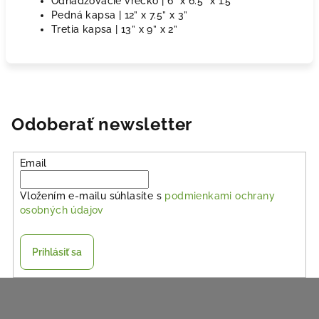
Odhadzovacie vrecko | 6” x 6.5” x 1.5”
Pedná kapsa | 12” x 7.5” x 3”
Tretia kapsa | 13” x 9” x 2”
Odoberať newsletter
Email
Vložením e-mailu súhlasíte s
podmienkami ochrany
osobných údajov
Prihlásiť sa
Z
á