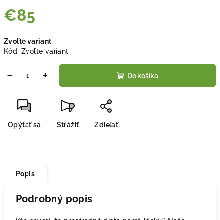
€85
Jednotková
Zvoľte variant
cena:
Kód:
Zvoľte variant
−
+
Do košíka
Opýtať sa
Strážiť
Zdieľať
Popis
Podrobný popis