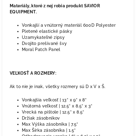
Materiály, ktoré z nej robia produkt SAVIOR
EQUIPMENT.
Vonkajší a vnútorný materiál 600D Polyester
Pletené elastické pásky
Uzamykateľné zipsy
Dvojito prešívané švy
Moral Patch Panel
VEĽKOSŤ A ROZMERY:
Ak to nie je inak, všetky rozmery sú D x V x Š.
Vonkajšia veľkosť | 13” x 9” x 8”
Vnútorná veľkosť | 12.5” x 8.5” x 3”
Vrecká na pištole | 12.5” x 8.5”
Držiak zásobníkov
Max Výška zásobníka | 7.5”
Max Šírka zásobníka | 1.5”