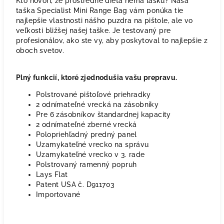
Kto hovorí, že prostredné dieťa nemá lásku? Naša
taška Specialist Mini Range Bag vám ponúka tie
najlepšie vlastnosti nášho puzdra na pištole, ale vo
veľkosti bližšej našej taške. Je testovaný pre
profesionálov, ako ste vy, aby poskytoval to najlepšie z
oboch svetov.
Plný funkcií, ktoré zjednodušia vašu prepravu.
Polstrované pištoľové priehradky
2 odnímateľné vrecká na zásobníky
Pre 6 zásobníkov štandardnej kapacity
2 odnímateľné zberné vrecká
Polopriehľadný predný panel
Uzamykateľné vrecko na správu
Uzamykateľné vrecko v 3. rade
Polstrovaný ramenný popruh
Lays Flat
Patent USA č. D911703
Importované