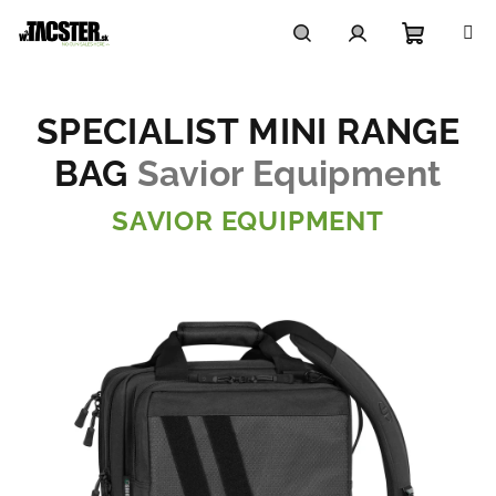
Prejsť
na
obsah
Nákupn
Hľadať
Prihlásenie
SPECIALIST MINI RANGE
košík
BAG
Savior Equipment
SAVIOR EQUIPMENT