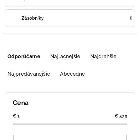
Zásobníky
R
a
Odporúčame
Najlacnejšie
Najdrahšie
d
e
Najpredávanejšie
Abecedne
n
i
e
Cena
p
r
€
1
€
579
o
d