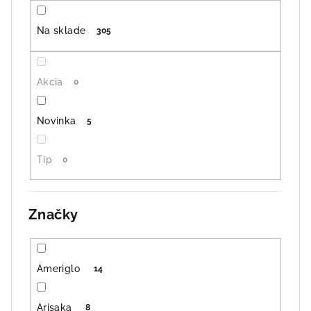
u
k
Na sklade
305
t
o
v
Akcia
0
Novinka
5
Tip
0
Značky
Ameriglo
14
Arisaka
8