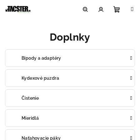
Prejsť
na
obsah
Nákupn
Hľadať
Prihlásenie
Doplnky
košík
Bipody a adaptéry
Kydexové puzdra
Čistenie
Mieridlá
Naťahovacie páky