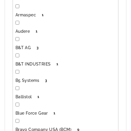
Armaspec
1
Audere
1
B&T AG
3
B&T INDUSTRIES
1
B5 Systems
3
Ballistol
1
Blue Force Gear
1
Bravo Company USA (BCM)
9