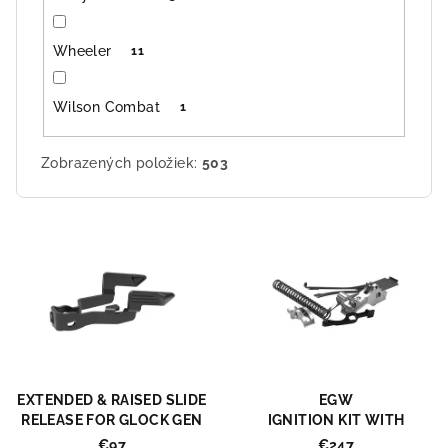
Wheeler
11
Wilson Combat
1
Zobrazených položiek:
503
V
ý
p
i
s
p
r
EXTENDED & RAISED SLIDE
EGW
o
RELEASE FOR GLOCK GEN
IGNITION KIT WITH
5/6
STAINLESS STEEL
€97
€247