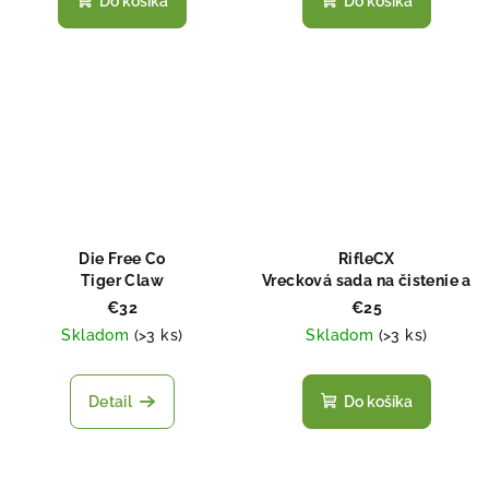
Do košíka
Do košíka
Die Free Co
RifleCX
Tiger Claw
Vrecková sada na čistenie a
starostlivosť (Pocket Set)
€32
€25
Skladom
(
>3 ks
)
Skladom
(
>3 ks
)
Detail
Do košíka