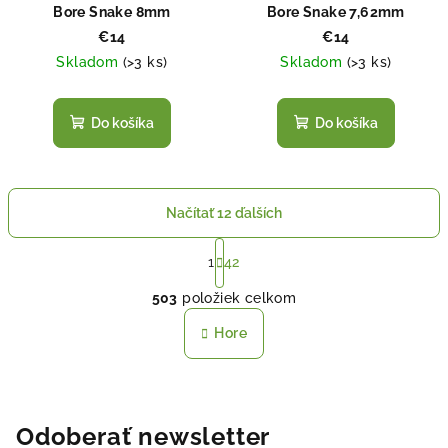
Bore Snake 8mm
Bore Snake 7,62mm
€14
€14
Skladom
(
>3 ks
)
Skladom
(
>3 ks
)
Do košíka
Do košíka
Načítať 12 ďalších
S
t
1
42
O
r
503
položiek celkom
á
v
n
l
Hore
k
á
o
d
v
a
a
n
c
Odoberať newsletter
i
i