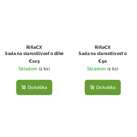
RifleCX
RifleCX
Sada na starostlivosť o dlhé
Sada na starostlivosť o
zbrane (Rifle Care Set)
krátke zbrane (Handgun
€105
€90
Care Set)
Skladom
(
2 ks
)
Skladom
(
2 ks
)
Do košíka
Do košíka