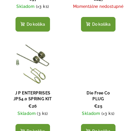
d
LIGHTENED HAMMER
Skladom
(
>3 ks
)
Momentálne nedostupné
u
k
t
Do košíka
Do košíka
o
v
J P ENTERPRISES
Die Free Co
JPS4.0 SPRING KIT
PLUG
€26
€25
Skladom
(
3 ks
)
Skladom
(
>3 ks
)