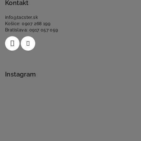
Kontakt
info
@
tacster.sk
Košice: 0907 268 199
Bratislava: 0917 057 059
Instagram