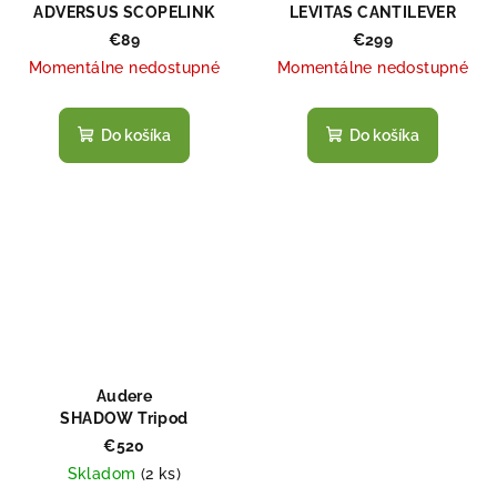
ADVERSUS SCOPELINK
LEVITAS CANTILEVER
ACCESSORY RAIL – HEIGHT
SCOPE MOUNT –
€89
€299
25
DIAMETER 34 – 0 MOA
Momentálne nedostupné
Momentálne nedostupné
Do košíka
Do košíka
Audere
SHADOW Tripod
€520
Skladom
(
2 ks
)