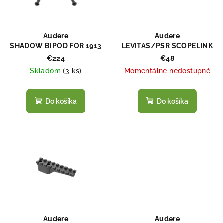
s
d
p
u
r
k
Audere
Audere
o
SHADOW BIPOD FOR 1913
LEVITAS/PSR SCOPELINK
t
PICATINNY RAIL
ACCESSORY RAIL – HEIGHT
d
€224
€48
o
15
Skladom
(
3 ks
)
Momentálne nedostupné
u
v
k
t
Do košíka
Do košíka
o
v
Audere
Audere