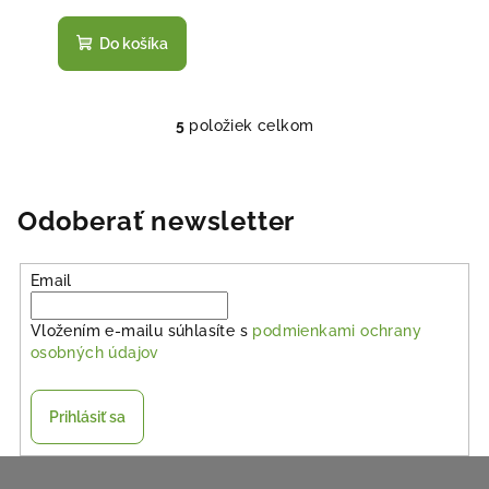
Do košíka
5
položiek celkom
O
v
l
á
Odoberať newsletter
d
a
Email
c
i
Vložením e-mailu súhlasíte s
podmienkami ochrany
e
osobných údajov
p
r
v
Prihlásiť sa
k
y
Z
v