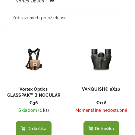
Vortex Optics
22
Zobrazených položiek:
22
V
ý
p
i
s
p
r
Vortex Optics
VANQUISH® 8X26
o
GLASSPAK™ BINOCULAR
HARNESS
d
€36
€118
Skladom
(
1 ks
)
Momentálne nedostupné
u
k
t
Do košíka
Do košíka