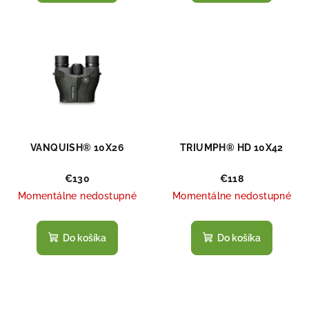
o
v
VANQUISH® 10X26
TRIUMPH® HD 10X42
€130
€118
Momentálne nedostupné
Momentálne nedostupné
Do košíka
Do košíka