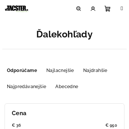
Prejsť
na
obsah
Nákupn
Hľadať
Prihlásenie
Ďalekohľady
košík
R
a
Odporúčame
Najlacnejšie
Najdrahšie
d
e
Najpredávanejšie
Abecedne
n
i
e
Cena
p
r
€
36
€
950