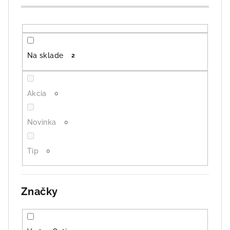
o
d
u
k
Na sklade
2
t
o
v
Akcia
0
Novinka
0
Tip
0
Značky