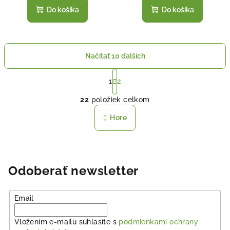
Do košíka
Do košíka
Načítať 10 ďalších
S
t
1
2
O
r
22
položiek celkom
á
v
n
l
Hore
k
á
o
d
v
a
a
n
c
Odoberať newsletter
i
i
e
e
p
Email
r
v
Vložením e-mailu súhlasíte s
podmienkami ochrany