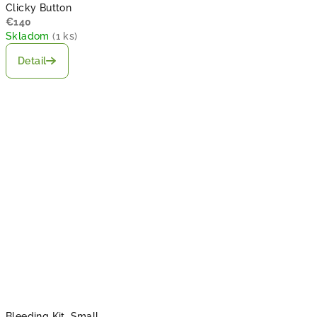
Clicky Button
€140
Skladom
(
1 ks
)
Detail
Bleeding Kit, Small