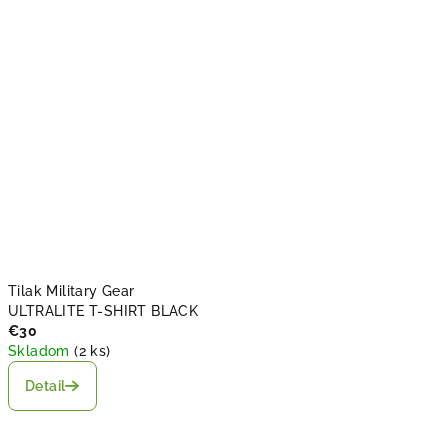
E
R
.
s
k
-
v
ý
Tilak Military Gear
ULTRALITE T-SHIRT BLACK
b
€30
a
Skladom
(
2 ks
)
Detail
v
a