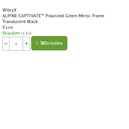
WileyX
ALPINE CAPTIVATE™ Polarized Green Mirror, Frame
Translucent Black
€200
Skladom
(
1 ks
)
−
+
Do košíka