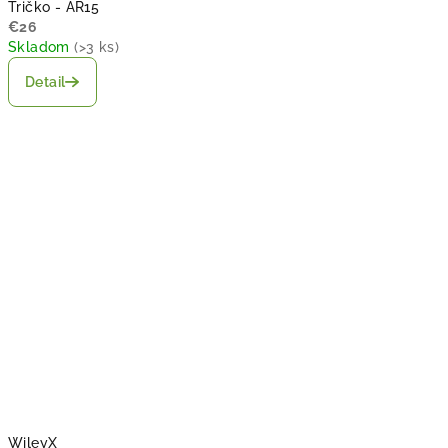
Tričko - AR15
€26
Skladom
(
>3 ks
)
Detail
WileyX