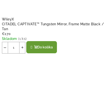
WileyX
CITADEL CAPTIVATE™ Tungsten Mirror, Frame Matte Black /
Tan
€170
Skladom
(
1 ks
)
−
+
Do košíka