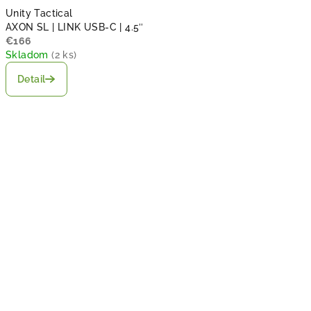
Unity Tactical
AXON SL | LINK USB-C | 4.5″
€166
Skladom
(
2 ks
)
Detail