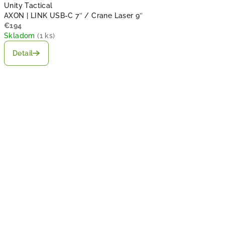
Unity Tactical
AXON | LINK USB-C 7″ / Crane Laser 9″
€194
Skladom
(
1 ks
)
Detail