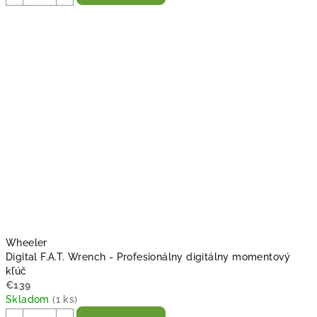
Wheeler
Digital F.A.T. Wrench - Profesionálny digitálny momentový
kľúč
€139
Skladom
(
1 ks
)