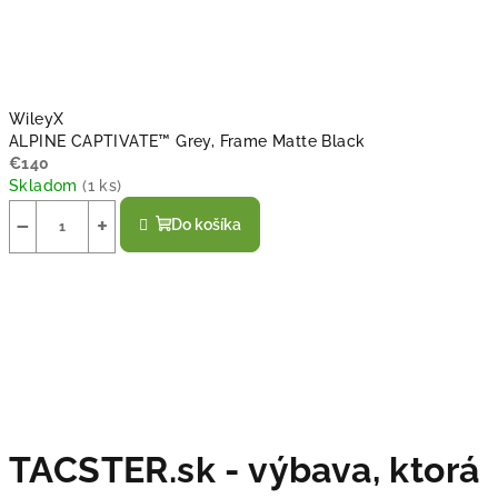
WileyX
ALPINE CAPTIVATE™ Grey, Frame Matte Black
€140
Skladom
(
1 ks
)
−
+
Do košíka
TACSTER.sk - výbava, ktorá