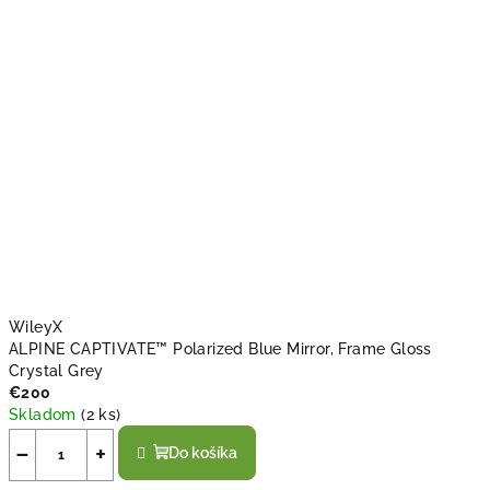
,
k
t
o
r
á
o
b
WileyX
ALPINE CAPTIVATE™ Polarized Blue Mirror, Frame Gloss
s
Crystal Grey
t
€200
Skladom
(
2 ks
)
o
−
+
Do košíka
j