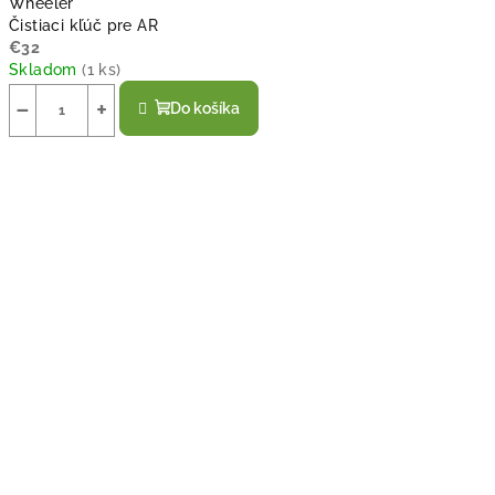
Wheeler
Čistiaci kľúč pre AR
€32
Skladom
(
1 ks
)
−
+
Do košíka