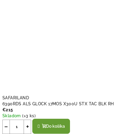
í
.
SAFARILAND
6390RDS ALS GLOCK 17MOS X300U STX TAC BLK RH
€215
Skladom
(
>3 ks
)
−
+
Do košíka