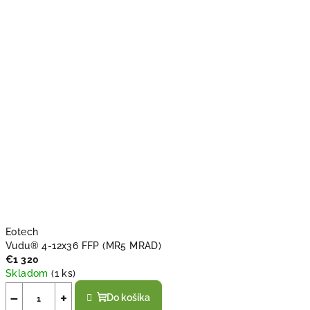
Eotech
Vudu® 4-12x36 FFP (MR5 MRAD)
€1 320
Skladom
(
1 ks
)
−
+
Do košíka