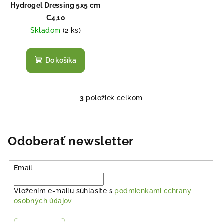
Hydrogel Dressing 5x5 cm
€4,10
Skladom
(
2 ks
)
Do košíka
3
položiek celkom
O
v
l
á
Odoberať newsletter
d
a
Email
c
i
Vložením e-mailu súhlasíte s
podmienkami ochrany
e
osobných údajov
p
r