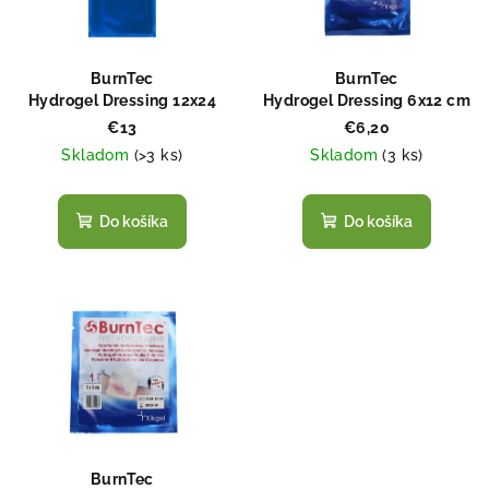
s
d
p
u
r
k
BurnTec
BurnTec
o
Hydrogel Dressing 12x24
Hydrogel Dressing 6x12 cm
t
cm
d
€13
€6,20
o
Skladom
(
>3 ks
)
Skladom
(
3 ks
)
u
v
k
t
Do košíka
Do košíka
o
v
BurnTec