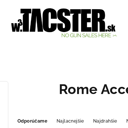
Rome Acce
R
Odporúčame
Najlacnejšie
Najdrahšie
a