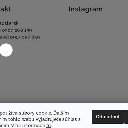
i
akt
Instagram
s
u
acster.sk
: 0907 268 199
lava: 0917 057 059
používa súbory cookie. Ďalším
Odmietnuť
ím tohto webu vyjadrujete súhlas s
aním. Viac informácií
tu
.
Sledovať na Instag