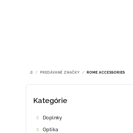
Prejsť
na
obsah
/
PREDÁVANÉ ZNAČKY
/
ROME ACCESSORIES
DOMOV
B
o
Kategórie
Preskočiť
kategórie
č
Doplnky
n
Optika