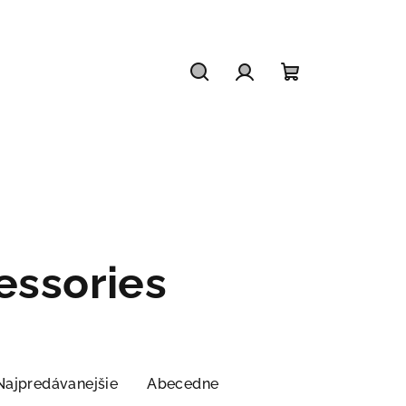
Hľadať
Prihlásenie
Nákupný
košík
ssories
Najpredávanejšie
Abecedne