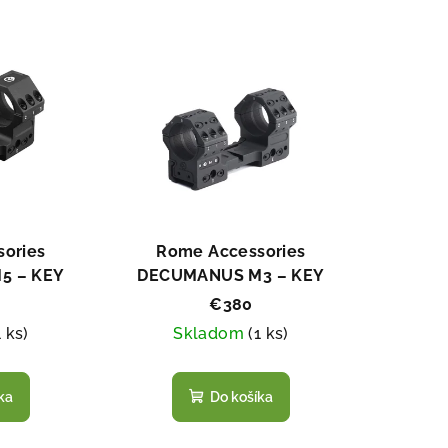
ories
Rome Accessories
5 – KEY
DECUMANUS M3 – KEY
KU 34 MM,
MONTÁŽ NA OPTIKU 34 MM,
€380
 MM)
VÝŠKA (38 MM)
1 ks
)
Skladom
(
1 ks
)
ka
Do košíka