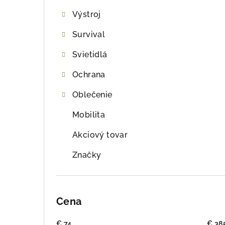
ý
Výstroj
p
Survival
a
Svietidlá
n
e
Ochrana
l
Oblečenie
Mobilita
Akciový tovar
Značky
Cena
€
74
€
38