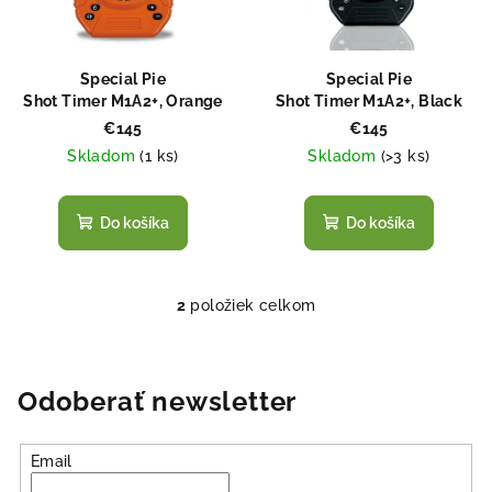
s
d
p
u
r
k
Special Pie
Special Pie
o
Shot Timer M1A2+, Orange
Shot Timer M1A2+, Black
t
d
€145
€145
o
Skladom
(
1 ks
)
Skladom
(
>3 ks
)
u
v
k
t
Do košíka
Do košíka
o
v
2
položiek celkom
O
v
l
á
Odoberať newsletter
d
a
Email
c