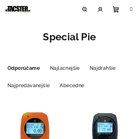
Prejsť
na
obsah
Nákupn
Hľadať
Prihlásenie
Special Pie
košík
R
a
Odporúčame
Najlacnejšie
Najdrahšie
d
e
Najpredávanejšie
Abecedne
n
i
V
e
ý
p
p
r
i
o