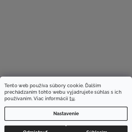
Tento web používa súbory cookie. Ďalším
prechádzaním tohto webu vyjadrujete súhlas s ich
používaním. Viac informácií
tu
.
Sledovať na Instagrame
Nastavenie
Copyright 2026
TACSTER.sk
. Všetky práva vyhradené.