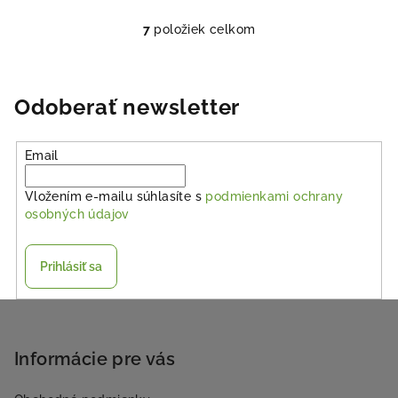
7
položiek celkom
O
v
l
á
Odoberať newsletter
d
a
Email
c
i
Vložením e-mailu súhlasíte s
podmienkami ochrany
e
osobných údajov
p
r
v
Prihlásiť sa
k
y
Z
v
á
ý
p
Informácie pre vás
p
ä
i