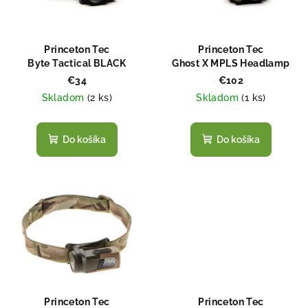
s
d
p
u
r
k
Princeton Tec
Princeton Tec
o
Byte Tactical BLACK
Ghost X MPLS Headlamp
t
OLIVE DRAB
d
€34
€102
o
Skladom
(
2 ks
)
Skladom
(
1 ks
)
u
v
k
t
Do košíka
Do košíka
o
v
Princeton Tec
Princeton Tec