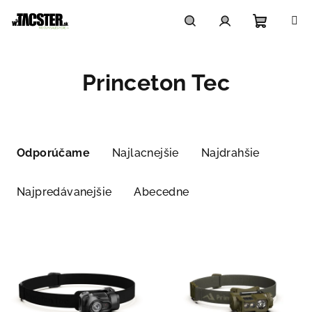
Prejsť
na
obsah
Nákupn
Hľadať
Prihlásenie
Princeton Tec
košík
R
a
Odporúčame
Najlacnejšie
Najdrahšie
d
e
Najpredávanejšie
Abecedne
n
i
V
e
ý
p
p
r
i
o