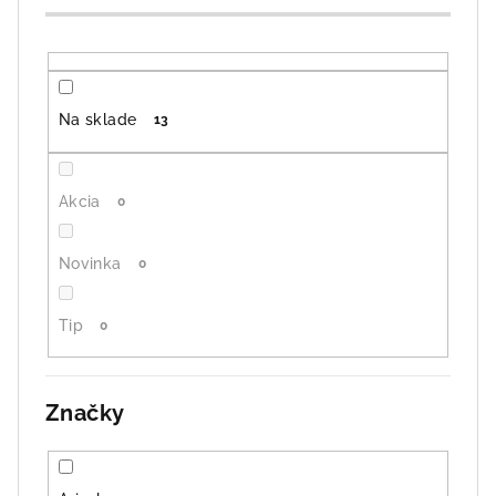
o
d
u
k
Na sklade
13
t
o
v
Akcia
0
Novinka
0
Tip
0
Značky