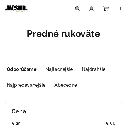
Prejsť
na
obsah
Nákupn
Hľadať
Prihlásenie
Predné rukoväte
košík
R
a
Odporúčame
Najlacnejšie
Najdrahšie
d
e
Najpredávanejšie
Abecedne
n
i
e
Cena
p
r
€
25
€
66