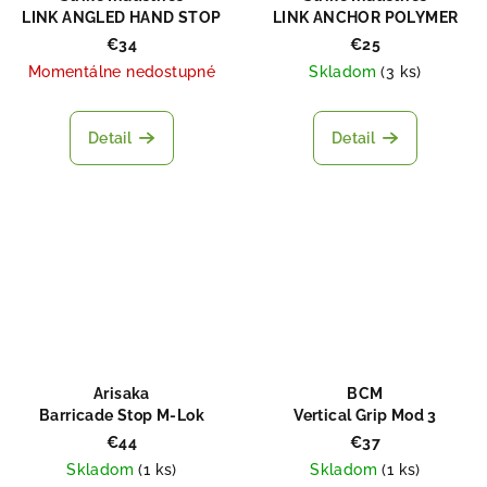
LINK ANGLED HAND STOP
LINK ANCHOR POLYMER
WITH CABLE
HAND STOP KEYMOD / M-
€34
€25
MANAGEMENT SYSTEM
LOK
Momentálne nedostupné
Skladom
(
3 ks
)
KEYMOD / M-LOK
Detail
Detail
Arisaka
BCM
Barricade Stop M-Lok
Vertical Grip Mod 3
(KeyMod™) black
€44
€37
Skladom
(
1 ks
)
Skladom
(
1 ks
)