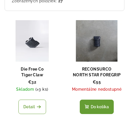
Zobrazených položiek:
27
V
ý
p
i
s
p
r
Die Free Co
RECONSURCO
o
Tiger Claw
NORTH STAR FOREGRIP
d
€32
€55
Skladom
(
>3 ks
)
Momentálne nedostupné
u
k
t
Detail
Do košíka
o
v