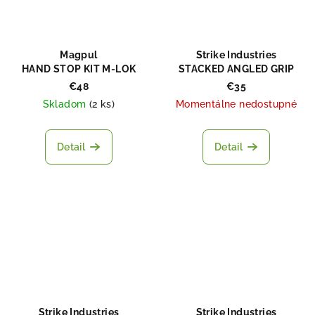
Magpul
Strike Industries
HAND STOP KIT M-LOK
STACKED ANGLED GRIP
WITH CABLE
€48
€35
MANAGEMENT SYSTEM
Skladom
(
2 ks
)
Momentálne nedostupné
PICATINNY
Detail
Detail
Strike Industries
Strike Industries