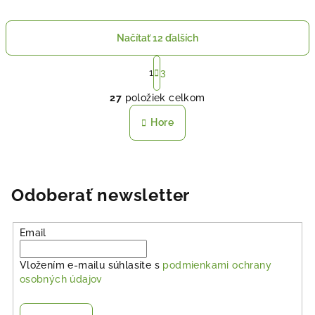
Načítať 12 ďalších
S
t
1
3
O
r
27
položiek celkom
á
v
n
l
Hore
k
á
o
d
v
a
a
n
c
Odoberať newsletter
i
i
e
e
p
Email
r
v
Vložením e-mailu súhlasíte s
podmienkami ochrany
k
osobných údajov
y
v