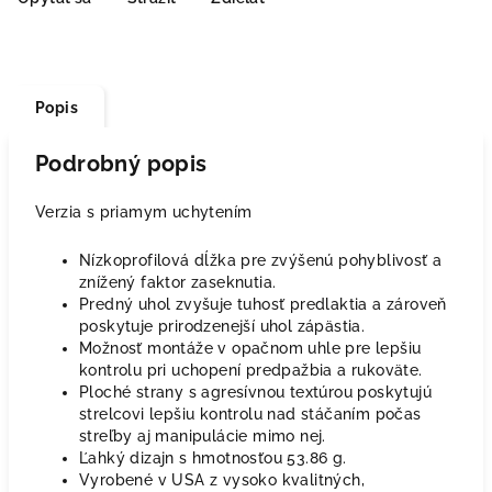
Popis
Podrobný popis
Verzia s priamym uchytením
Nízkoprofilová dĺžka pre zvýšenú pohyblivosť a
znížený faktor zaseknutia.
Predný uhol zvyšuje tuhosť predlaktia a zároveň
poskytuje prirodzenejší uhol zápästia.
Možnosť montáže v opačnom uhle pre lepšiu
kontrolu pri uchopení predpažbia a rukoväte.
Ploché strany s agresívnou textúrou poskytujú
strelcovi lepšiu kontrolu nad stáčaním počas
streľby aj manipulácie mimo nej.
Ľahký dizajn s hmotnosťou
53.86 g
.
Vyrobené v USA z vysoko kvalitných,