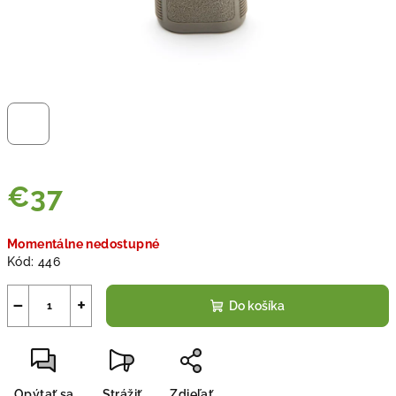
€37
Jednotková
Momentálne nedostupné
cena:
Kód:
446
−
+
Do košíka
Opýtať sa
Strážiť
Zdieľať