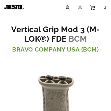
Prejsť
na
obsah
Nákupn
Hľadať
Prihlásenie
Vertical Grip Mod 3 (M-
košík
LOK®) FDE
BCM
BRAVO COMPANY USA (BCM)