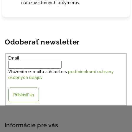
nárazuvzdorných polymérov.
Odoberať newsletter
Email
Vložením e-mailu súhlasíte s
podmienkami ochrany
osobných údajov
Prihlásiť sa
Z
á
p
Informácie pre vás