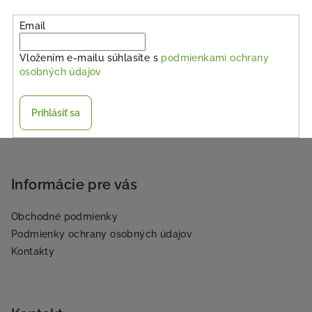
Email
Vložením e-mailu súhlasíte s
podmienkami ochrany
osobných údajov
Prihlásiť sa
Z
á
p
Informácie pre vás
ä
Obchodné podmienky
t
Podmienky ochrany osobných údajov
i
Kontakty
e