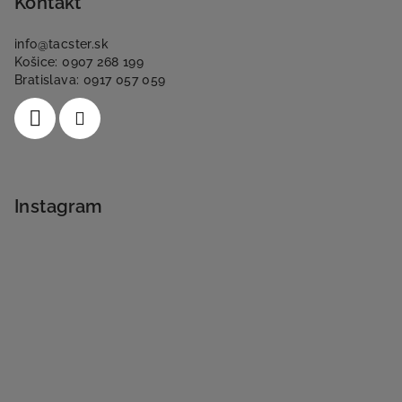
Kontakt
info
@
tacster.sk
Košice: 0907 268 199
Bratislava: 0917 057 059
Instagram