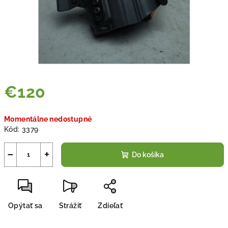
€120
Jednotková
Momentálne nedostupné
cena:
Kód:
3379
−
+
Do košíka
Opýtať sa
Strážiť
Zdieľať