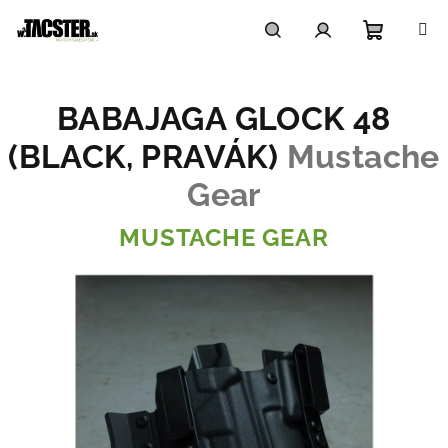
Prejsť
na
obsah
Nákupn
Hľadať
Prihlásenie
BABAJAGA GLOCK 48
košík
(BLACK, PRAVÁK)
Mustache
Gear
MUSTACHE GEAR