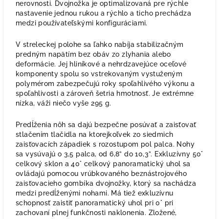
nerovnosti. Dvojnožka je optimalizovaná pre rýchle
nastavenie jednou rukou a rýchlo a ticho prechádza
medzi používateľskými konfiguráciami.
V streleckej polohe sa ľahko nabíja stabilizačným
predným napätím bez obáv zo zlyhania alebo
deformácie. Jej hliníkové a nehrdzavejúce oceľové
komponenty spolu so vstrekovaným vystuženým
polymérom zabezpečujú roky spoľahlivého výkonu a
spoľahlivosti a zároveň šetria hmotnosť. Je extrémne
nízka, váži niečo vyše 295 g.
Predĺženia nôh sa dajú bezpečne posúvať a zaisťovať
stlačením tlačidla na ktorejkoľvek zo siedmich
zaisťovacích západiek s rozostupom pol palca. Nohy
sa vysúvajú o 3,5 palca, od 6,8” do 10,3”. Exkluzívny 50°
celkový sklon a 40° celkový panoramatický uhol sa
ovládajú pomocou vrúbkovaného beznástrojového
zaisťovacieho gombíka dvojnožky, ktorý sa nachádza
medzi predĺženými nohami. Má tiež exkluzívnu
schopnosť zaistiť panoramatický uhol pri 0° pri
zachovaní plnej funkčnosti naklonenia. Zložené,