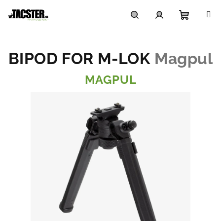
Prejsť
na
obsah
Nákupn
Hľadať
Prihlásenie
BIPOD FOR M-LOK
Magpul
košík
MAGPUL