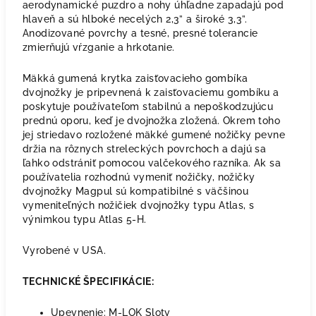
aerodynamické puzdro a nohy úhľadne zapadajú pod
hlaveň a sú hlboké necelých 2,3” a široké 3,3”.
Anodizované povrchy a tesné, presné tolerancie
zmierňujú vŕzganie a hrkotanie.
Mäkká gumená krytka zaisťovacieho gombíka
dvojnožky je pripevnená k zaisťovaciemu gombíku a
poskytuje používateľom stabilnú a nepoškodzujúcu
prednú oporu, keď je dvojnožka zložená. Okrem toho
jej striedavo rozložené mäkké gumené nožičky pevne
držia na rôznych streleckých povrchoch a dajú sa
ľahko odstrániť pomocou valčekového razníka. Ak sa
používatelia rozhodnú vymeniť nožičky, nožičky
dvojnožky Magpul sú kompatibilné s väčšinou
vymeniteľných nožičiek dvojnožky typu Atlas, s
výnimkou typu Atlas 5-H.
Vyrobené v USA.
TECHNICKÉ ŠPECIFIKÁCIE:
Upevnenie: M-LOK Sloty