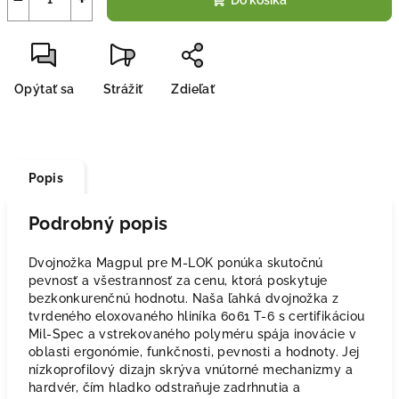
Do košíka
Opýtať sa
Strážiť
Zdieľať
Popis
Podrobný popis
Dvojnožka Magpul pre M-LOK ponúka skutočnú
pevnosť a všestrannosť za cenu, ktorá poskytuje
bezkonkurenčnú hodnotu. Naša ľahká dvojnožka z
tvrdeného eloxovaného hliníka 6061 T-6 s certifikáciou
Mil-Spec a vstrekovaného polyméru spája inovácie v
oblasti ergonómie, funkčnosti, pevnosti a hodnoty. Jej
nízkoprofilový dizajn skrýva vnútorné mechanizmy a
hardvér, čím hladko odstraňuje zadrhnutia a