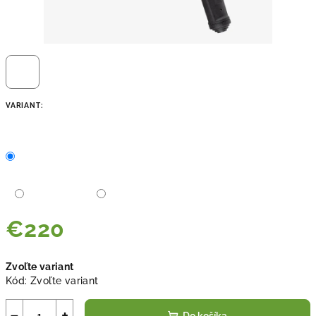
VARIANT:
€220
Jednotková
Zvoľte variant
cena:
Kód:
Zvoľte variant
−
+