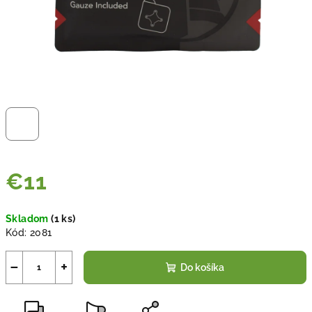
€11
Jednotková
Skladom
(
1 ks
)
cena:
Kód:
2081
−
+
Do košíka