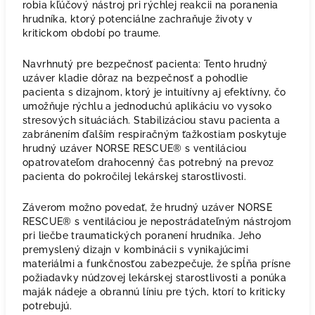
robia kľúčový nástroj pri rýchlej reakcii na poranenia
hrudníka, ktorý potenciálne zachraňuje životy v
kritickom období po traume.
Navrhnutý pre bezpečnosť pacienta: Tento hrudný
uzáver kladie dôraz na bezpečnosť a pohodlie
pacienta s dizajnom, ktorý je intuitívny aj efektívny, čo
umožňuje rýchlu a jednoduchú aplikáciu vo vysoko
stresových situáciách. Stabilizáciou stavu pacienta a
zabránením ďalším respiračným ťažkostiam poskytuje
hrudný uzáver NORSE RESCUE® s ventiláciou
opatrovateľom drahocenný čas potrebný na prevoz
pacienta do pokročilej lekárskej starostlivosti.
Záverom možno povedať, že hrudný uzáver NORSE
RESCUE® s ventiláciou je nepostrádateľným nástrojom
pri liečbe traumatických poranení hrudníka. Jeho
premyslený dizajn v kombinácii s vynikajúcimi
materiálmi a funkčnosťou zabezpečuje, že spĺňa prísne
požiadavky núdzovej lekárskej starostlivosti a ponúka
maják nádeje a obrannú líniu pre tých, ktorí to kriticky
potrebujú.