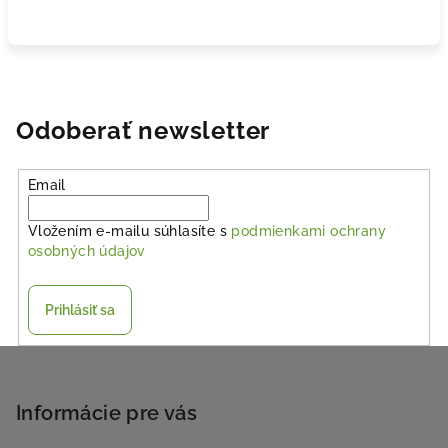
Odoberať newsletter
Email
Vložením e-mailu súhlasíte s
podmienkami ochrany
osobných údajov
Prihlásiť sa
Z
á
p
Informácie pre vás
ä