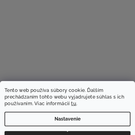
Tento web používa súbory cookie. Ďalším
prechádzaním tohto webu vyjadrujete súhlas s ich
používaním. Viac informácií
tu
.
Sledovať na Instagrame
Nastavenie
Copyright 2026
TACSTER.sk
. Všetky práva vyhradené.