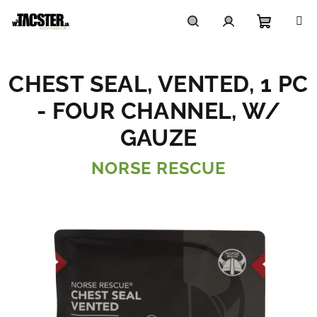
Prejsť
na
obsah
Nákupn
Hľadať
Prihlásenie
CHEST SEAL, VENTED, 1 PC
košík
- FOUR CHANNEL, W/
GAUZE
NORSE RESCUE