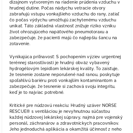
dizajnom vytvoreným na riadenie prúdenia vzduchu v
hrudnej dutine. Počas nádychu vetracie otvory
zabraňujú vstupu vonkajšieho vzduchu do rany, zatiaľ
čo počas výdychu umožňujú zachytenému vzduchu
unikať. Táto základná vlastnosť znižuje riziko vzniku
život ohrozujúceho napäťového pneumotoraxu a
zabezpečuje, že pacienti majú čo najlepšiu šancu na
zotavenie.
Vynikajúca priľnavosť: S pochopením výziev urgentnej
terénnej starostlivosti je hrudný obväz vybavený
hydrogélovým lepidlom lekárskej kvality. To zaisťuje,
že tesnenie zostane neporušené nad ranou, poskytuje
spoľahlivú bariéru proti vonkajším kontaminantom a
zabezpečuje, že tesnenie si zachová svoju integritu,
keď je to najviac potrebné.
Kritické pre núdzovú reakciu: Hrudný uzáver NORSE
RESCUE® s ventiláciou je nevyhnutnou súčasťou
každej núdzovej lekárskej súpravy, najmä pre vojenský
personál, záchranárov a zdravotníckych pracovníkov.
Jeho jednoduchá aplikácia a okamžitá účinnosť z neho