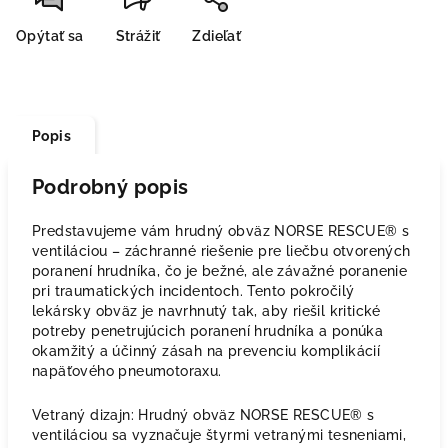
Opýtať sa
Strážiť
Zdieľať
Popis
Podrobný popis
Predstavujeme vám hrudný obväz NORSE RESCUE® s
ventiláciou – záchranné riešenie pre liečbu otvorených
poranení hrudníka, čo je bežné, ale závažné poranenie
pri traumatických incidentoch. Tento pokročilý
lekársky obväz je navrhnutý tak, aby riešil kritické
potreby penetrujúcich poranení hrudníka a ponúka
okamžitý a účinný zásah na prevenciu komplikácií
napäťového pneumotoraxu.
Vetraný dizajn: Hrudný obväz NORSE RESCUE® s
ventiláciou sa vyznačuje štyrmi vetranými tesneniami,