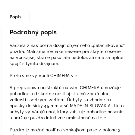
Popis
Podrobný popis
Väčšina z nás pozná dizajn objemného „palacinkového“
puzdra. Mali sme rovnaké riešenie pre skryté nosenie
na vonkajšej strane pásu, ale nedokázali sme sa úplne
spojiť s týmto dizajnom.
Preto sme vytvorili CHIMERA v.2.
S prepracovanou štruktúrou vám CHIMERA umožňuje
pohodlne a diskrétne nosiť aj strelnú zbraň plnej
veľkosti s veľkým svetlom. Úchyty sú vhodné na
opasky do šírky 45 mm a sú MADE IN SLOVAKIA. Tieto
úchyty vytvárajú uhol, ktorý zaisťuje pohodlné nosenie
a udržuje puzdro intuitívne umiestnené na tele.
Puzdro je možné nosiť na vonkajšom páse v polohe 3