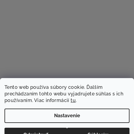
Tento web používa súbory cookie. Ďalším
prechádzaním tohto webu vyjadrujete súhlas s ich
používaním. Viac informácií
tu
.
Sledovať na Instagrame
Nastavenie
Copyright 2026
TACSTER.sk
. Všetky práva vyhradené.