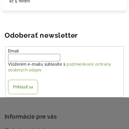
až 5 hodín.
Odoberať newsletter
Email
Vložením e-mailu súhlasíte s
podmienkami ochrany
osobných údajov
Prihlásiť sa
Z
á
p
Informácie pre vás
ä