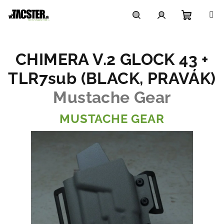
Prejsť
na
obsah
Nákupn
Hľadať
Prihlásenie
CHIMERA V.2 GLOCK 43 +
košík
TLR7sub (BLACK, PRAVÁK)
Mustache Gear
MUSTACHE GEAR