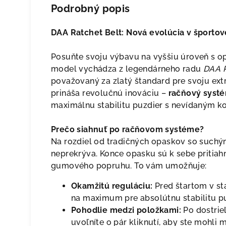
Podrobný popis
DAA Ratchet Belt: Nová evolúcia v športo
Posuňte svoju výbavu na vyššiu úroveň s
model vychádza z legendárneho radu
DAA 
považovaný za zlatý štandard pre svoju ext
prináša revolučnú inováciu –
račňový syst
maximálnu stabilitu puzdier s nevídaným k
Prečo siahnuť po račňovom systéme?
Na rozdiel od tradičných opaskov so suchý
neprekrýva. Konce opasku sú k sebe pritia
gumového popruhu. To vám umožňuje:
Okamžitú reguláciu:
Pred štartom v st
na maximum pre absolútnu stabilitu pu
Pohodlie medzi položkami:
Po dostrie
uvoľníte o pár kliknutí, aby ste mohli