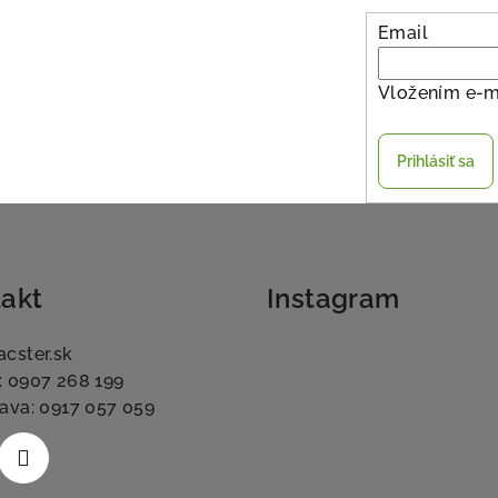
Email
Vložením e-m
Prihlásiť sa
akt
Instagram
acster.sk
: 0907 268 199
lava: 0917 057 059