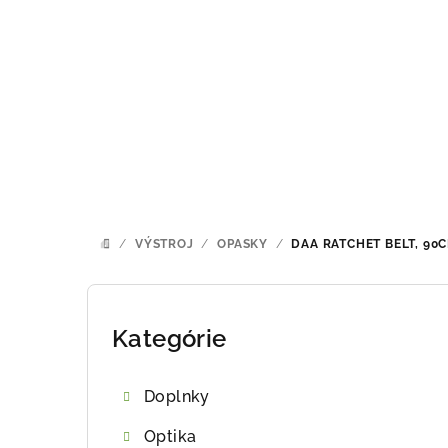
Prejsť
na
obsah
/
VÝSTROJ
/
OPASKY
/
DAA RATCHET BELT, 90
DOMOV
B
o
Kategórie
Preskočiť
kategórie
č
Doplnky
n
Optika