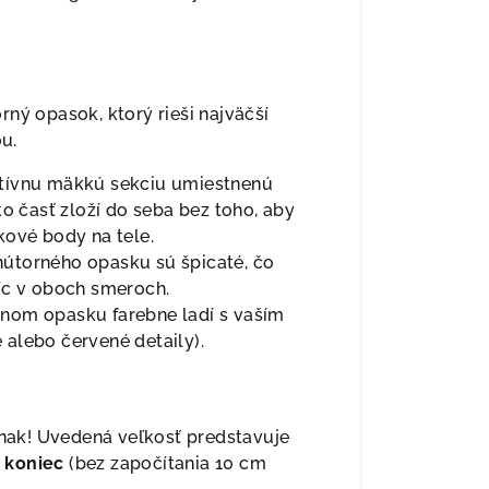
ný opasok, ktorý rieši najväčší
u.
tívnu mäkkú sekciu umiestnenú
to časť zloží do seba bez toho, aby
kové body na tele.
útorného opasku sú špicaté, čo
íc v oboch smeroch.
nom opasku farebne ladí s vaším
alebo červené detaily).
inak! Uvedená veľkosť predstavuje
 koniec
(bez započítania 10 cm