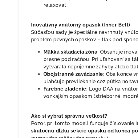
relaxovať.
Inovatívny vnútorný opasok (Inner Belt)
Súčasťou sady je špeciálne navrhnutý vnútor
problém pevných opaskov – tlak pod spono
Mäkká skladacia zóna:
Obsahuje inova
presne pod račňou. Pri uťahovaní sa tá
vytvárala nepríjemné záhyby alebo tla
Obojstranné zavádzanie:
Oba konce vn
uľahčuje prevliekanie cez pútka nohav
Farebné zladenie:
Logo DAA na vnútor
vonkajším opaskom (strieborné, modré 
Ako si vybrať správnu veľkosť?
Pozor, pri tomto modeli funguje číslovanie 
skutočnú dĺžku sekcie opasku od konca po