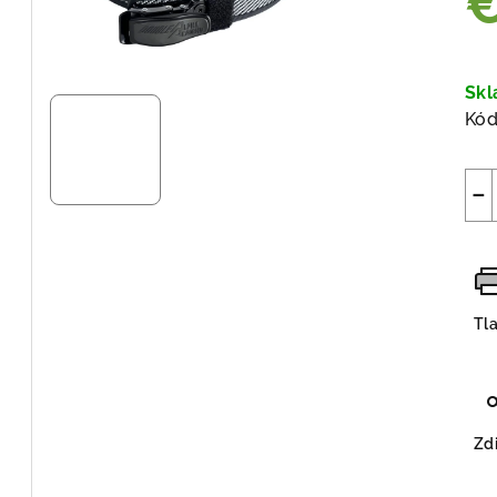
Jed
cen
Sk
Kód
−
Tl
Zdi