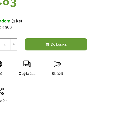
€83
notková
a:
ladom
(
1 ks
)
:
4966
+
Do košíka
ač
Opýtať sa
Strážiť
eľať