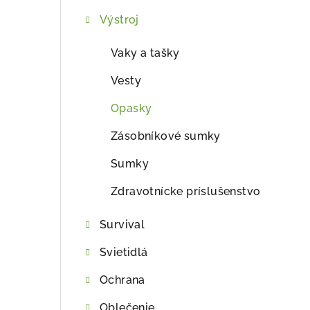
ý
Výstroj
p
a
Vaky a tašky
n
Vesty
e
Opasky
l
Zásobníkové sumky
Sumky
Zdravotnícke príslušenstvo
Survival
Svietidlá
Ochrana
Oblečenie