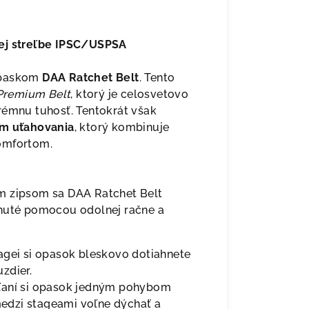
vej streľbe IPSC/USPSA
 opaskom
DAA Ratchet Belt
. Tento
Premium Belt
, ktorý je celosvetovo
rémnu tuhosť. Tentokrát však
ém uťahovania
, ktorý kombinuje
omfortom.
m zipsom sa DAA Ratchet Belt
hnuté pomocou odolnej račne a
agei si opasok bleskovo dotiahnete
zdier.
ľaní si opasok jedným pohybom
 medzi stageami voľne dýchať a