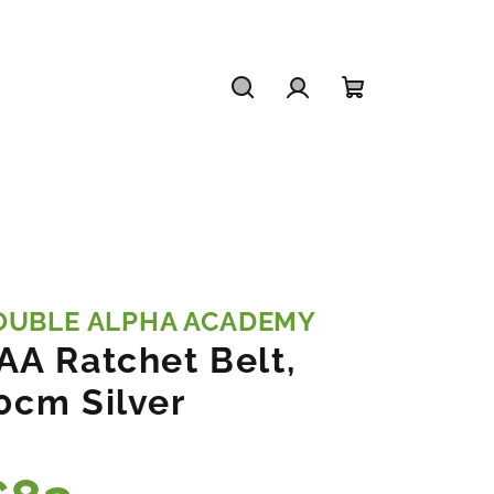
Hľadať
Prihlásenie
Nákupný
košík
OUBLE ALPHA ACADEMY
AA Ratchet Belt,
0cm Silver