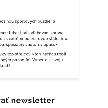
väčšinou športových puzdier a
mnu tuhosť pri vyťahovaní zbrane.
on s extrémnou tvarovou stálosťou.
ou, špeciálny vnútorný opasok.
y top strelcov, ktorí nechcú robiť
obným pohodlím. Vyberte si svoju
ekoch!
ať newsletter