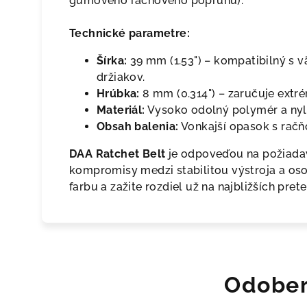
gumového račňového popruhu).
Technické parametre:
Šírka:
39 mm (1.53") – kompatibilný s 
držiakov.
Hrúbka:
8 mm (0.314") – zaručuje extré
Materiál:
Vysoko odolný polymér a nyl
Obsah balenia:
Vonkajší opasok s račň
DAA Ratchet Belt
je odpoveďou na požiadavk
kompromisy medzi stabilitou výstroja a os
farbu a zažite rozdiel už na najbližších pret
Odober