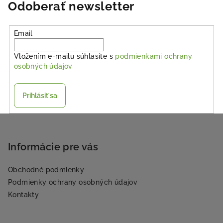
Odoberať newsletter
Email
Vložením e-mailu súhlasíte s
podmienkami ochrany
osobných údajov
Prihlásiť sa
Z
á
p
Informácie pre vás
ä
Obchodné podmienky
t
Podmienky ochrany osobných údajov
i
Kontakty
e