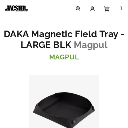
Prejsť
na
obsah
Nákupn
Hľadať
Prihlásenie
DAKA Magnetic Field Tray -
košík
LARGE BLK
Magpul
MAGPUL