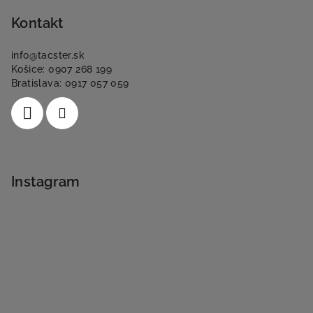
Kontakt
info
@
tacster.sk
Košice: 0907 268 199
Bratislava: 0917 057 059
Instagram