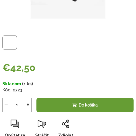
€42,50
Jednotková
Skladom
(
1 ks
)
cena:
Kód:
2723
−
+
Do košíka
Opýtať sa
Strážiť
Zdieľať