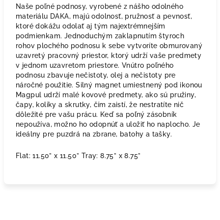
Naše poľné podnosy, vyrobené z nášho odolného
materiálu DAKA, majú odolnosť, pružnosť a pevnosť,
ktoré dokážu odolať aj tým najextrémnejším
podmienkam. Jednoduchým zaklapnutím štyroch
rohov plochého podnosu k sebe vytvoríte obmurovaný
uzavretý pracovný priestor, ktorý udrží vaše predmety
v jednom uzavretom priestore. Vnútro poľného
podnosu zbavuje nečistoty, olej a nečistoty pre
náročné použitie. Silný magnet umiestnený pod ikonou
Magpul udrží malé kovové predmety, ako sú pružiny,
čapy, kolíky a skrutky, čím zaistí, že nestratíte nič
dôležité pre vašu prácu. Keď sa poľný zásobník
nepoužíva, možno ho odopnúť a uložiť ho naplocho. Je
ideálny pre puzdrá na zbrane, batohy a tašky.
Flat: 11.50” x 11.50” Tray: 8.75” x 8.75”