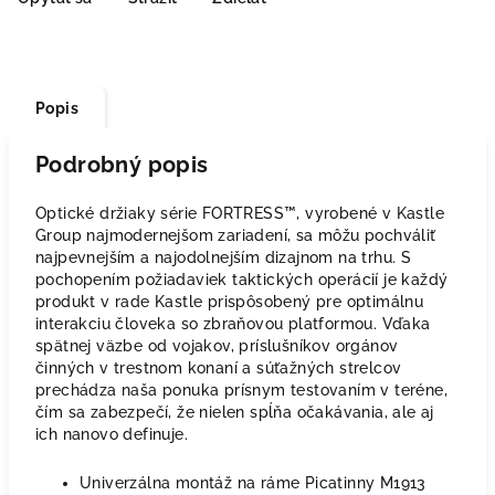
Popis
Podrobný popis
Optické držiaky série FORTRESS™, vyrobené v Kastle
Group najmodernejšom zariadení, sa môžu pochváliť
najpevnejším a najodolnejším dizajnom na trhu. S
pochopením požiadaviek taktických operácií je každý
produkt v rade Kastle prispôsobený pre optimálnu
interakciu človeka so zbraňovou platformou. Vďaka
spätnej väzbe od vojakov, príslušníkov orgánov
činných v trestnom konaní a súťažných strelcov
prechádza naša ponuka prísnym testovaním v teréne,
čím sa zabezpečí, že nielen spĺňa očakávania, ale aj
ich nanovo definuje.
Univerzálna montáž na ráme Picatinny M1913