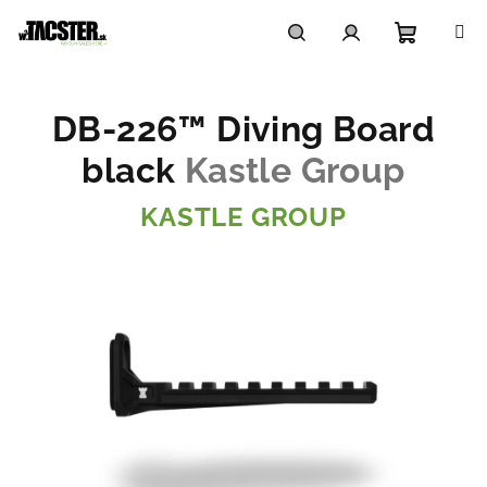
Prejsť
na
obsah
Nákupn
Hľadať
Prihlásenie
DB-226™ Diving Board
košík
black
Kastle Group
KASTLE GROUP