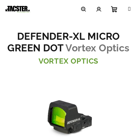
Prejsť
na
obsah
Nákupn
Hľadať
Prihlásenie
DEFENDER-XL MICRO
košík
GREEN DOT
Vortex Optics
VORTEX OPTICS