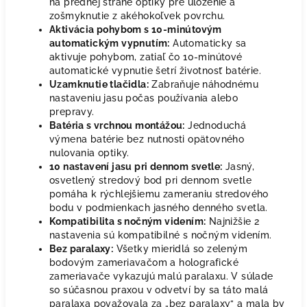
na prednej strane optiky pre uloženie a
zošmyknutie z akéhokoľvek povrchu.
Aktivácia pohybom s 10-minútovým
automatickým vypnutím:
Automaticky sa
aktivuje pohybom, zatiaľ čo 10-minútové
automatické vypnutie šetrí životnosť batérie.
Uzamknutie tlačidla:
Zabraňuje náhodnému
nastaveniu jasu počas používania alebo
prepravy.
Batéria s vrchnou montážou:
Jednoduchá
výmena batérie bez nutnosti opätovného
nulovania optiky.
10 nastavení jasu pri dennom svetle:
Jasný,
osvetlený stredový bod pri dennom svetle
pomáha k rýchlejšiemu zameraniu stredového
bodu v podmienkach jasného denného svetla.
Kompatibilita s nočným videním:
Najnižšie 2
nastavenia sú kompatibilné s nočným videním.
Bez paralaxy:
Všetky mieridlá so zeleným
bodovým zameriavačom a holografické
zameriavače vykazujú malú paralaxu. V súlade
so súčasnou praxou v odvetví by sa táto malá
paralaxa považovala za „bez paralaxy“ a mala by