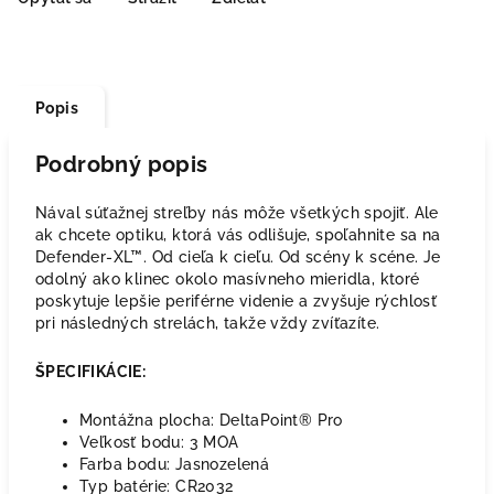
Popis
Podrobný popis
Nával súťažnej streľby nás môže všetkých spojiť. Ale
ak chcete optiku, ktorá vás odlišuje, spoľahnite sa na
Defender-XL™. Od cieľa k cieľu. Od scény k scéne. Je
odolný ako klinec okolo masívneho mieridla, ktoré
poskytuje lepšie periférne videnie a zvyšuje rýchlosť
pri následných strelách, takže vždy zvíťazíte.
ŠPECIFIKÁCIE:
Montážna plocha: DeltaPoint® Pro
Veľkosť bodu: 3 MOA
Farba bodu: Jasnozelená
Typ batérie: CR2032