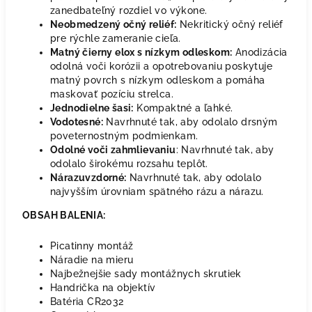
zanedbateľný rozdiel vo výkone.
Neobmedzený očný reliéf:
Nekritický očný reliéf
pre rýchle zameranie cieľa.
Matný čierny elox s nízkym odleskom:
Anodizácia
odolná voči korózii a opotrebovaniu poskytuje
matný povrch s nízkym odleskom a pomáha
maskovať pozíciu strelca.
Jednodielne šasi:
Kompaktné a ľahké.
Vodotesné:
Navrhnuté tak, aby odolalo drsným
poveternostným podmienkam.
Odolné voči zahmlievaniu
: Navrhnuté tak, aby
odolalo širokému rozsahu teplôt.
Nárazuvzdorné:
Navrhnuté tak, aby odolalo
najvyšším úrovniam spätného rázu a nárazu.
OBSAH BALENIA:
Picatinny montáž
Náradie na mieru
Najbežnejšie sady montážnych skrutiek
Handrička na objektív
Batéria CR2032