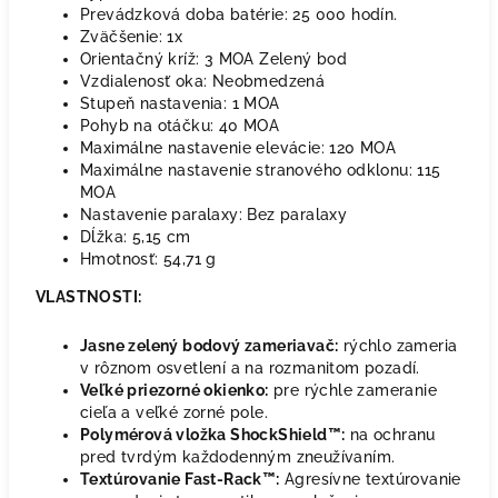
Prevádzková doba batérie: 25 000 hodín.
Zväčšenie: 1x
Orientačný kríž: 3 MOA Zelený bod
Vzdialenosť oka: Neobmedzená
Stupeň nastavenia: 1 MOA
Pohyb na otáčku: 40 MOA
Maximálne nastavenie elevácie: 120 MOA
Maximálne nastavenie stranového odklonu: 115
MOA
Nastavenie paralaxy: Bez paralaxy
Dĺžka:
5,15 cm
Hmotnosť:
54,71 g
VLASTNOSTI:
Jasne zelený bodový zameriavač:
rýchlo zameria
v rôznom osvetlení a na rozmanitom pozadí.
Veľké priezorné okienko:
pre rýchle zameranie
cieľa a veľké zorné pole.
Polymérová vložka ShockShield™:
na ochranu
pred tvrdým každodenným zneužívaním.
Textúrovanie Fast-Rack™:
Agresívne textúrovanie