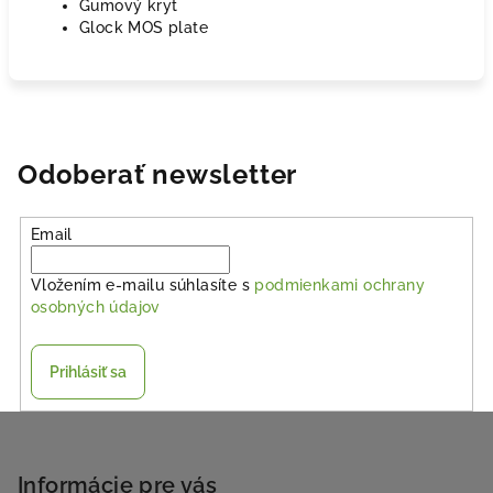
Gumový kryt
Glock MOS plate
Odoberať newsletter
Email
Vložením e-mailu súhlasíte s
podmienkami ochrany
osobných údajov
Prihlásiť sa
Z
á
p
Informácie pre vás