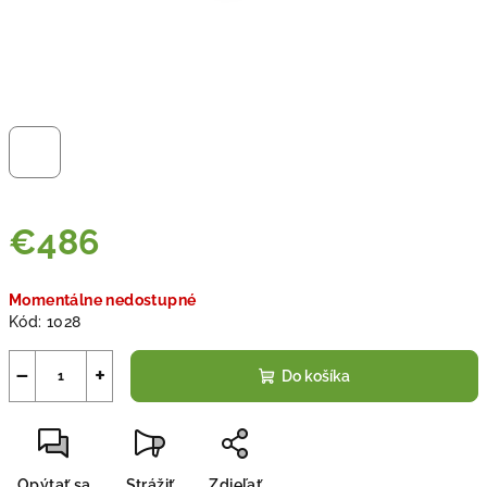
€486
Jednotková
Momentálne nedostupné
cena:
Kód:
1028
−
+
Do košíka
Opýtať sa
Strážiť
Zdieľať