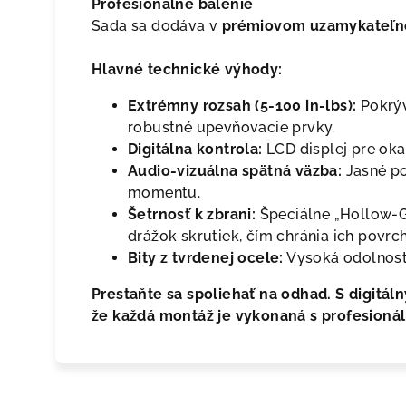
Profesionálne balenie
Sada sa dodáva v
prémiovom uzamykateľno
Hlavné technické výhody:
Extrémny rozsah (5-100 in-lbs):
Pokrýv
robustné upevňovacie prvky.
Digitálna kontrola:
LCD displej pre oka
Audio-vizuálna spätná väzba:
Jasné po
momentu.
Šetrnosť k zbrani:
Špeciálne „Hollow-G
drážok skrutiek, čím chránia ich povrch
Bity z tvrdenej ocele:
Vysoká odolnosť 
Prestaňte sa spoliehať na odhad. S digitá
že každá montáž je vykonaná s profesioná