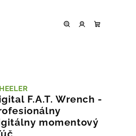
Hľadať
Prihlásenie
Nákupný
košík
HEELER
igital F.A.T. Wrench -
rofesionálny
igitálny momentový
ľúč