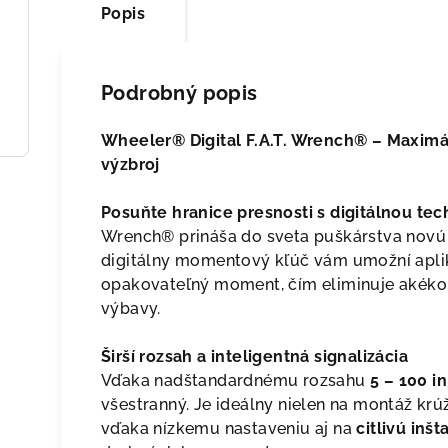
Popis
Podrobný popis
Wheeler® Digital F.A.T. Wrench® – Maximál
výzbroj
Posuňte hranice presnosti s digitálnou tec
Wrench® prináša do sveta puškárstva novú 
digitálny momentový kľúč vám umožní apli
opakovateľný moment, čím eliminuje akékoľ
výbavy.
Širší rozsah a inteligentná signalizácia
Vďaka nadštandardnému rozsahu
5 – 100 in
všestranný. Je ideálny nielen na montáž krú
vďaka nízkemu nastaveniu aj na
citlivú inš