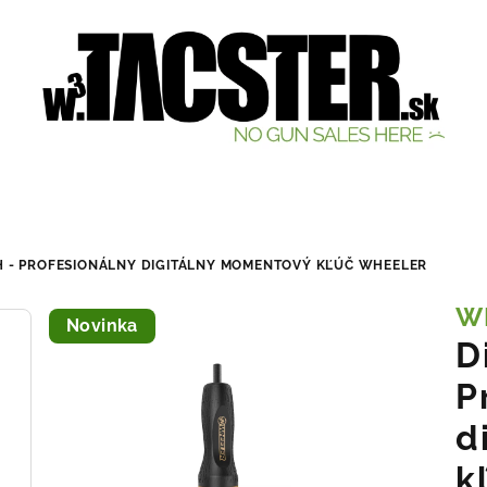
CH - PROFESIONÁLNY DIGITÁLNY MOMENTOVÝ KĽÚČ
WHEELER
W
Novinka
D
P
d
k