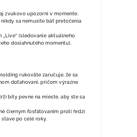
 aj zvukovo upozorní v momente,
 nikdy sa nemusíte báť pretočenia
m „Live“ (sledovanie aktuálneho
ššieho dosiahnutého momentu).
lding rukoväte zaručuje, že sa
nom doťahovaní, pričom výrazne
ží bity pevne na mieste, aby ste sa
né čiernym fosfátovaním proti hrdzi
p stave po celé roky.