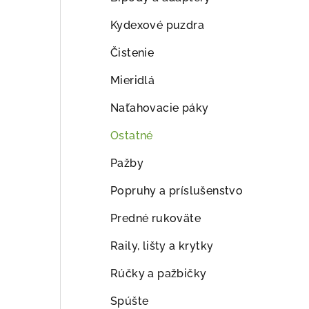
ý
p
Kydexové puzdra
a
Čistenie
n
Mieridlá
e
Naťahovacie páky
l
Ostatné
Pažby
Popruhy a príslušenstvo
Predné rukoväte
Raily, lišty a krytky
Rúčky a pažbičky
Spúšte