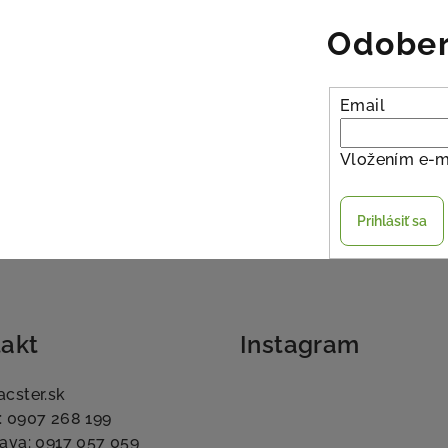
Odober
Email
Vložením e-m
Prihlásiť sa
akt
Instagram
acster.sk
: 0907 268 199
lava: 0917 057 059