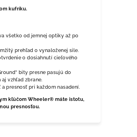
m kufríku.
a všetko od jemnej optiky až po
mžitý prehľad o vynaloženej sile.
tvrdenie o dosiahnutí cieľového
round“ bity presne pasujú do
 aj vzhľad zbrane.
a presnosť pri každom nasadení.
lnym kľúčom Wheeler® máte istotu,
lnou presnosťou.