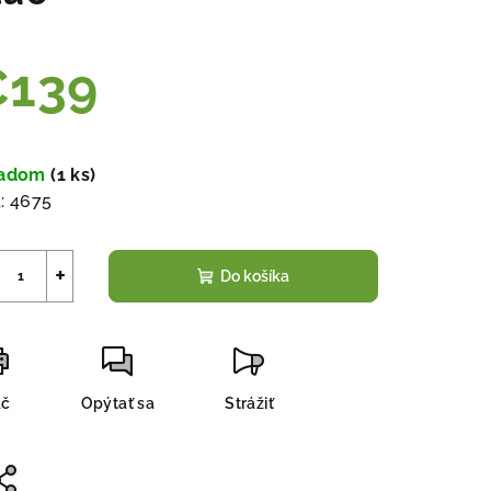
€139
notková
a:
ladom
(
1 ks
)
:
4675
+
Do košíka
ač
Opýtať sa
Strážiť