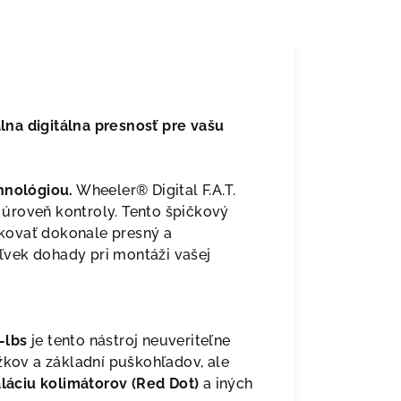
na digitálna presnosť pre vašu
hnológiou.
Wheeler® Digital F.A.T.
úroveň kontroly. Tento špičkový
kovať dokonale presný a
vek dohady pri montáži vašej
-lbs
je tento nástroj neuveriteľne
žkov a základní puškohľadov, ale
taláciu kolimátorov (Red Dot)
a iných