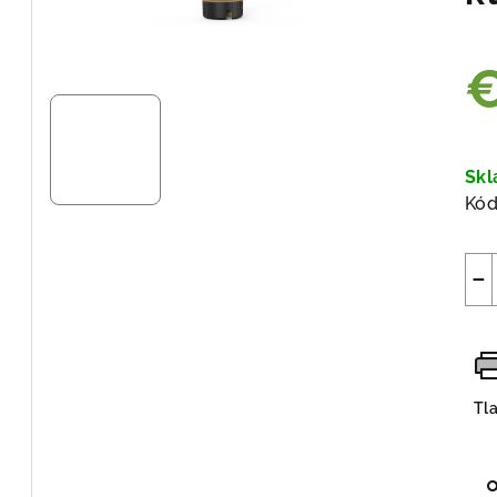
Jed
cen
Sk
Kód
−
Tl