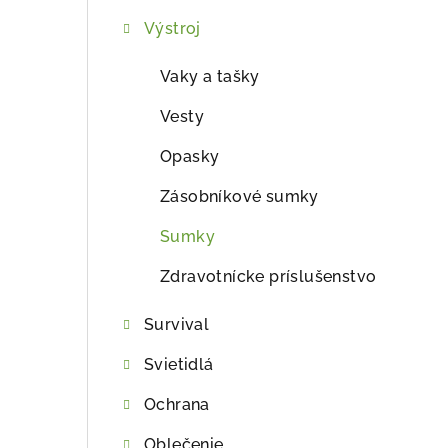
ý
Výstroj
p
a
Vaky a tašky
n
Vesty
e
Opasky
l
Zásobníkové sumky
Sumky
Zdravotnícke príslušenstvo
Survival
Svietidlá
Ochrana
Oblečenie