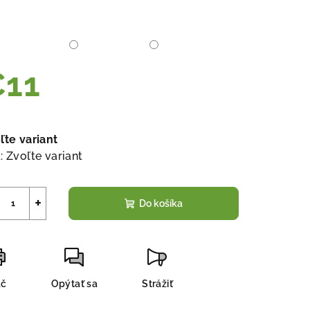
€11
notková
a:
ľte variant
:
Zvoľte variant
+
Do košíka
ač
Opýtať sa
Strážiť