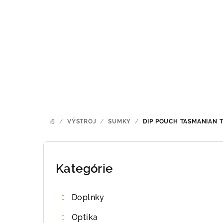
Prejsť
na
obsah
/
VÝSTROJ
/
SUMKY
/
DIP POUCH
TASMANIAN T
DOMOV
B
o
Kategórie
Preskočiť
kategórie
č
Doplnky
n
Optika