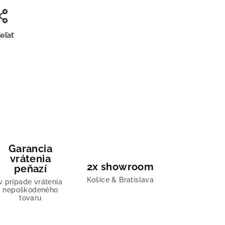
eľať
Garancia
vrátenia
2x showroom
peňazí
Košice & Bratislava
v prípade vrátenia
nepoškodeného
tovaru