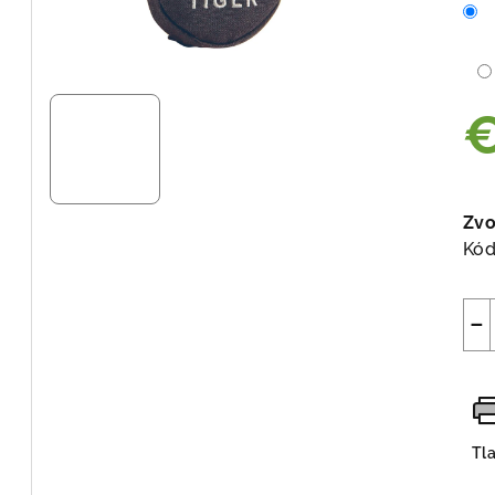
Jed
cen
Zvo
Kód
−
Tl