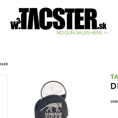
IGER
T
D
VAR