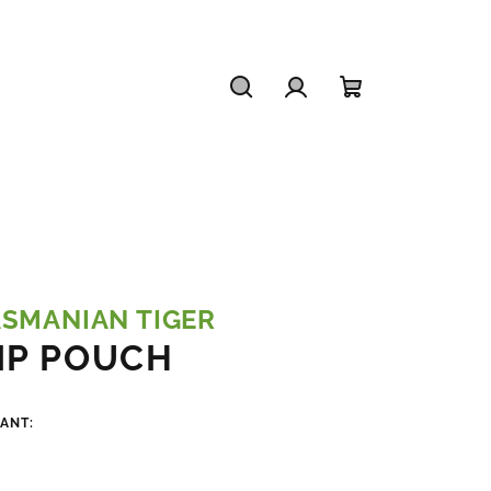
Hľadať
Prihlásenie
Nákupný
košík
ASMANIAN TIGER
IP POUCH
IANT: