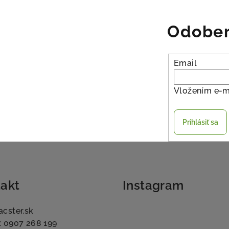
Odober
Email
Vložením e-m
Prihlásiť sa
akt
Instagram
acster.sk
: 0907 268 199