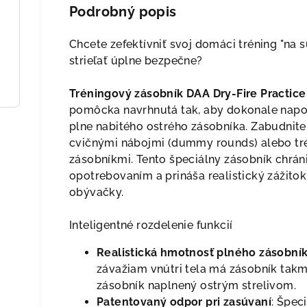
Podrobný popis
Chcete zefektívniť svoj domáci tréning "na
strieľať úplne bezpečne?
Tréningový zásobník DAA Dry-Fire Practic
pomôcka navrhnutá tak, aby dokonale napod
plne nabitého ostrého zásobníka. Zabudnite
cvičnými nábojmi (dummy rounds) alebo tr
zásobníkmi. Tento špeciálny zásobník chrán
opotrebovaním a prináša realistický zážitok
obývačky.
Inteligentné rozdelenie funkcií
Realistická hmotnosť plného zásobní
závažiam vnútri tela má zásobník tak
zásobník naplnený ostrým strelivom.
Patentovaný odpor pri zasúvaní
: Špec