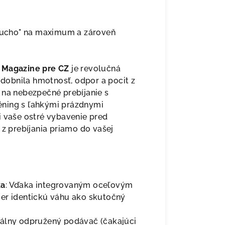
 sucho" na maximum a zároveň
e Magazine pre CZ
je revolučná
obnila hmotnosť, odpor a pocit z
 na nebezpečné prebíjanie s
éning s ľahkými prázdnymi
i vaše ostré vybavenie pred
 z prebíjania priamo do vašej
ka
: Vďaka integrovaným oceľovým
mer identickú váhu ako skutočný
iálny odpružený podávač (čakajúci