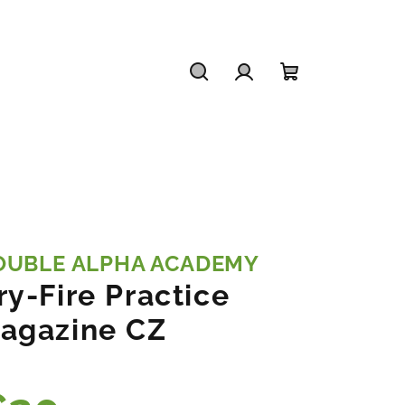
Hľadať
Prihlásenie
Nákupný
košík
OUBLE ALPHA ACADEMY
ry-Fire Practice
agazine CZ