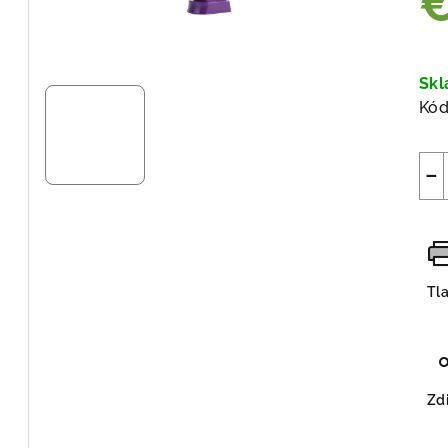
Jed
cen
Sk
Kód
−
Tl
Zdi