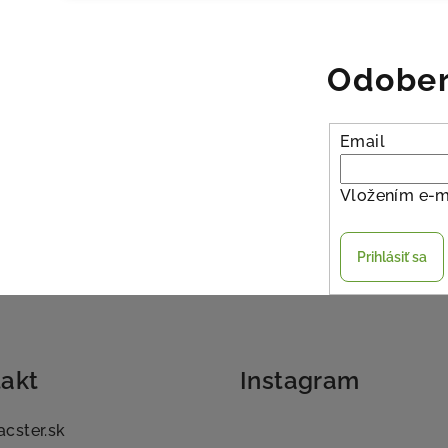
Odober
Email
Vložením e-m
Prihlásiť sa
akt
Instagram
acster.sk