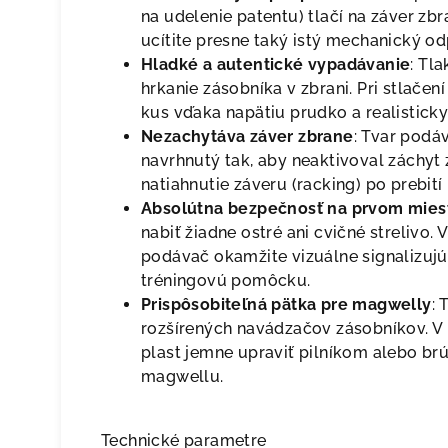
na udelenie patentu) tlačí na záver zbr
ucítite presne taký istý mechanický odp
Hladké a autentické vypadávanie
: Tl
hrkanie zásobníka v zbrani. Pri stlače
kus vďaka napätiu prudko a realisticky
Nezachytáva záver zbrane
: Tvar podá
navrhnutý tak, aby neaktivoval záchyt
natiahnutie záveru (racking) po prebití 
Absolútna bezpečnosť na prvom mies
nabiť žiadne ostré ani cvičné strelivo. 
podávač okamžite vizuálne signalizujú
tréningovú pomôcku.
Prispôsobiteľná pätka pre magwelly
: 
rozšírených navádzačov zásobníkov. V
plast jemne upraviť pilníkom alebo br
magwellu.
Technické parametre