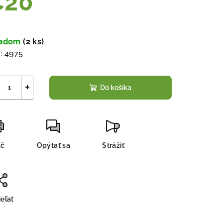
€20
notková
a:
ladom
(
2 ks
)
:
4975
+
Do košíka
ač
Opýtať sa
Strážiť
eľať