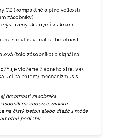
čky CZ (kompaktné a plné veľkosti
mm zásobníky).
n vystužený sklenými vláknami,
a pre simuláciu reálnej hmotnosti
alová (telo zásobníka) a signálna
ožňuje vloženie žiadneho streliva).
kajúci na patent) mechanizmus s
nej hmotnosti zásobníka
 zásobník na koberec, mäkkú
ka na čistý betón alebo dlažbu môže
samotnú podlahu.