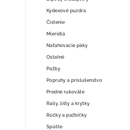
ý
p
Kydexové puzdra
a
Čistenie
n
Mieridlá
e
Naťahovacie páky
l
Ostatné
Pažby
Popruhy a príslušenstvo
Predné rukoväte
Raily, lišty a krytky
Rúčky a pažbičky
Spúšte