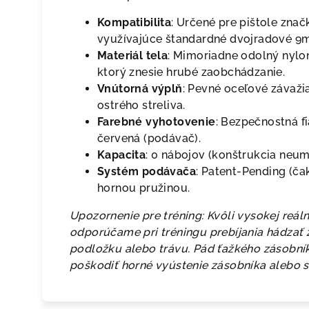
Kompatibilita
: Určené pre pištole zna
využívajúce štandardné dvojradové 9
Materiál tela
: Mimoriadne odolný nylo
ktorý znesie hrubé zaobchádzanie.
Vnútorná výplň
: Pevné oceľové závaži
ostrého streliva.
Farebné vyhotovenie
: Bezpečnostná fi
červená (podávač).
Kapacita
: 0 nábojov (konštrukcia neum
Systém podávača
: Patent-Pending (ča
hornou pružinou.
Upozornenie pre tréning: Kvôli vysokej reál
odporúčame pri tréningu prebíjania hádzať
podložku alebo trávu. Pád ťažkého zásobní
poškodiť horné vyústenie zásobníka alebo 