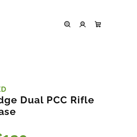
Hľadať
Prihlásenie
Nákupný
košík
ED
dge Dual PCC Rifle
ase