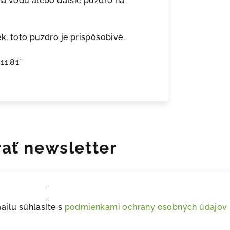
 na vodu alebo ďalšie puzdro na
k, toto puzdro je prispôsobivé.
11,81"
ať newsletter
ailu súhlasíte s
podmienkami ochrany osobných údajov