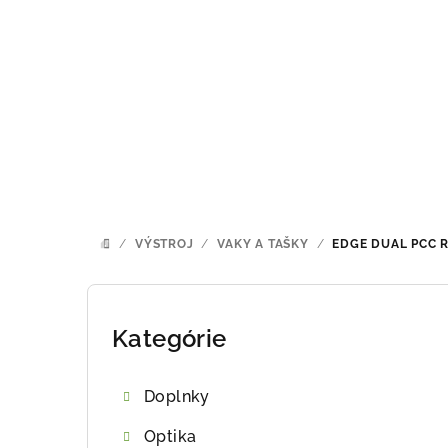
Prejsť
na
obsah
/
VÝSTROJ
/
VAKY A TAŠKY
/
EDGE DUAL PCC R
DOMOV
B
o
Kategórie
Preskočiť
kategórie
č
Doplnky
n
Optika