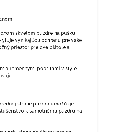
ednom!
 jednom skvelom puzdre na pušku
skytuje vynikajúcu ochranu pre vaše
žný priestor pre dve pištole a
m a ramennými popruhmi v štýle
ívajú.
prednej strane puzdra umožňuje
ríslušenstvo k samotnému puzdru na