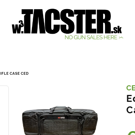
IFLE CASE
CED
C
E
C