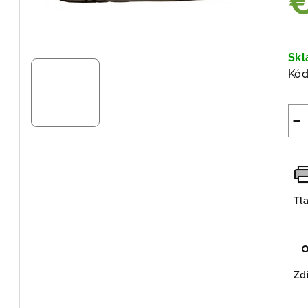
Jed
cen
Sk
Kód
−
Tl
Zdi