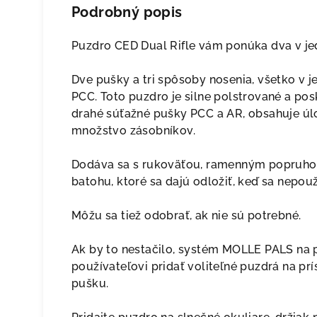
Podrobný popis
Puzdro CED Dual Rifle vám ponúka dva v j
Dve pušky a tri spôsoby nosenia, všetko v
PCC. Toto puzdro je silne polstrované a po
drahé súťažné pušky PCC a AR, obsahuje úlo
množstvo zásobníkov.
Dodáva sa s rukoväťou, ramenným popruho
batohu, ktoré sa dajú odložiť, keď sa nepouž
Môžu sa tiež odobrať, ak nie sú potrebné.
Ak by to nestačilo, systém MOLLE PALS na 
používateľovi pridať voliteľné puzdrá na p
pušku.