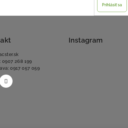
Prihlásiť sa
akt
Instagram
acster.sk
: 0907 268 199
lava: 0917 057 059