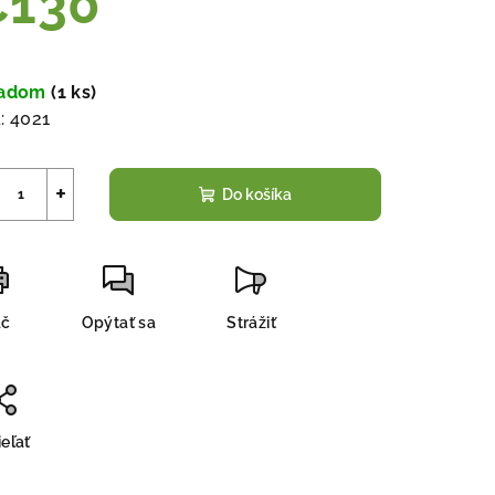
€130
notková
a:
ladom
(
1 ks
)
:
4021
+
Do košíka
ač
Opýtať sa
Strážiť
eľať