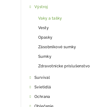
ý
Výstroj
p
a
Vaky a tašky
n
Vesty
e
Opasky
l
Zásobníkové sumky
Sumky
Zdravotnícke príslušenstvo
Survival
Svietidlá
Ochrana
Oblečenie