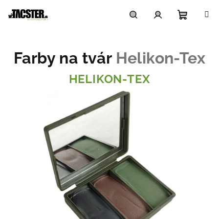
Prejsť
na
obsah
Nákupn
Hľadať
Prihlásenie
Farby na tvár
Helikon-Tex
košík
HELIKON-TEX