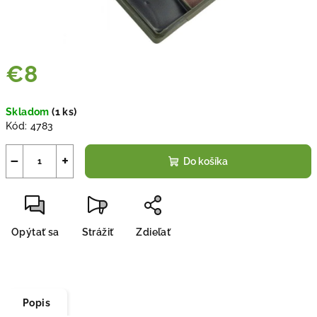
€8
Jednotková
Skladom
(
1 ks
)
cena:
Kód:
4783
−
+
Do košíka
Opýtať sa
Strážiť
Zdieľať
Popis