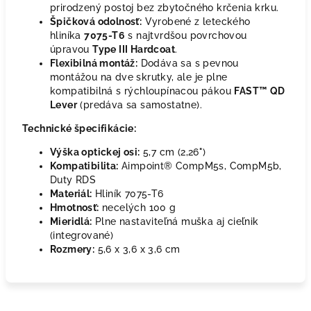
prirodzený postoj bez zbytočného krčenia krku.
Špičková odolnosť:
Vyrobené z leteckého
hliníka
7075-T6
s najtvrdšou povrchovou
úpravou
Type III Hardcoat
.
Flexibilná montáž:
Dodáva sa s pevnou
montážou na dve skrutky, ale je plne
kompatibilná s rýchloupínacou pákou
FAST™ QD
Lever
(predáva sa samostatne).
Technické špecifikácie:
Výška optickej osi:
5,7 cm (2,26")
Kompatibilita:
Aimpoint® CompM5s, CompM5b,
Duty RDS
Materiál:
Hliník 7075-T6
Hmotnosť:
necelých 100 g
Mieridlá:
Plne nastaviteľná muška aj cieľnik
(integrované)
Rozmery:
5,6 x 3,6 x 3,6 cm