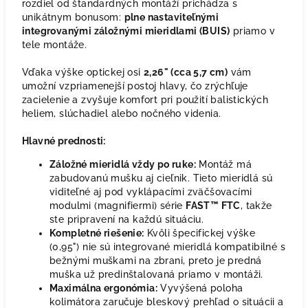
rozdiel od štandardných montáží prichádza s
unikátnym bonusom:
plne nastaviteľnými
integrovanými záložnými mieridlami (BUIS)
priamo v
tele montáže.
Vďaka výške optickej osi
2,26" (cca 5,7 cm)
vám
umožní vzpriamenejší postoj hlavy, čo zrýchľuje
zacielenie a zvyšuje komfort pri použití balistických
heliem, slúchadiel alebo nočného videnia.
Hlavné prednosti:
Záložné mieridlá vždy po ruke:
Montáž má
zabudovanú mušku aj cieľnik. Tieto mieridlá sú
viditeľné aj pod vyklápacími zväčšovacími
modulmi (magnifiermi) série
FAST™ FTC
, takže
ste pripravení na každú situáciu.
Kompletné riešenie:
Kvôli špecifickej výške
(0,95") nie sú integrované mieridlá kompatibilné s
bežnými muškami na zbrani, preto je predná
muška už predinštalovaná priamo v montáži.
Maximálna ergonómia:
Vyvýšená poloha
kolimátora zaručuje bleskový prehľad o situácii a