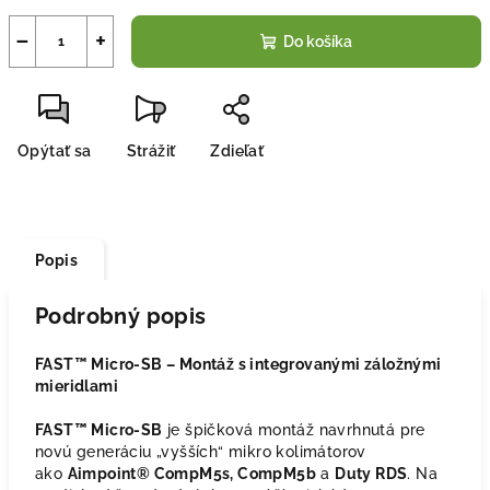
−
+
Do košíka
Opýtať sa
Strážiť
Zdieľať
Popis
Podrobný popis
FAST™ Micro-SB – Montáž s integrovanými záložnými
mieridlami
FAST™ Micro-SB
je špičková montáž navrhnutá pre
novú generáciu „vyšších“ mikro kolimátorov
ako
Aimpoint® CompM5s, CompM5b
a
Duty RDS
. Na