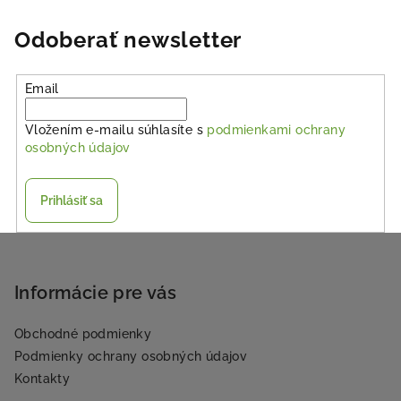
Odoberať newsletter
Email
Vložením e-mailu súhlasíte s
podmienkami ochrany
osobných údajov
Prihlásiť sa
Z
á
p
Informácie pre vás
ä
Obchodné podmienky
t
Podmienky ochrany osobných údajov
i
Kontakty
e