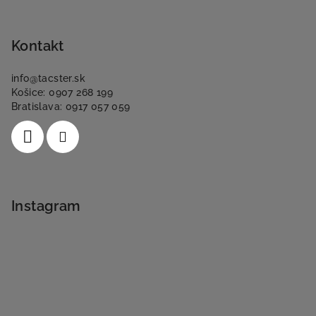
Kontakt
info
@
tacster.sk
Košice: 0907 268 199
Bratislava: 0917 057 059
Instagram