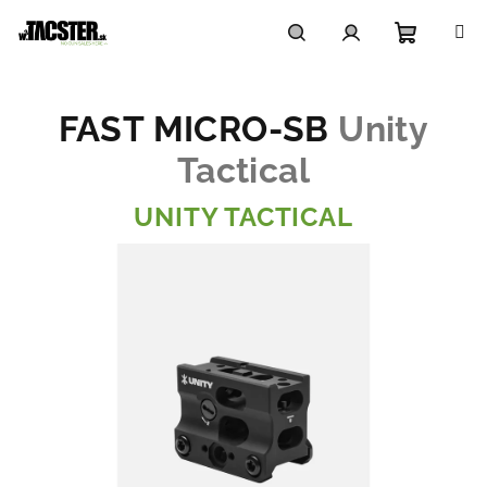
Prejsť
na
obsah
Nákupn
Hľadať
Prihlásenie
FAST MICRO-SB
Unity
košík
Tactical
UNITY TACTICAL