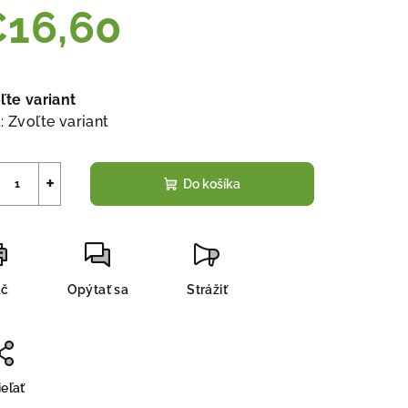
16,60
notková
a:
ľte variant
:
Zvoľte variant
+
Do košíka
ač
Opýtať sa
Strážiť
eľať