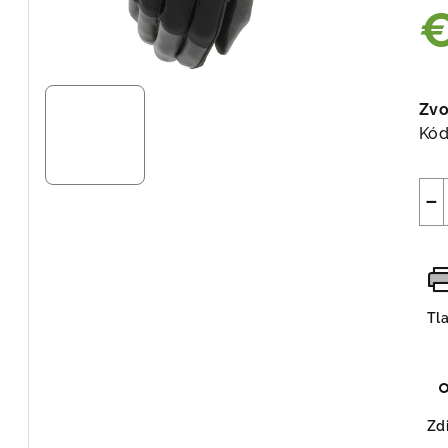
€
Jed
cen
Zvo
Kód
−
Tl
Zdi