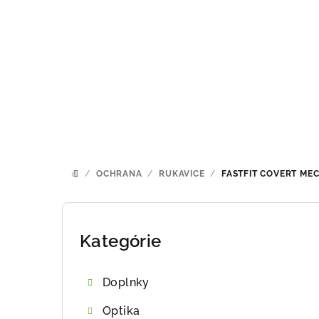
Prejsť
na
obsah
/
OCHRANA
/
RUKAVICE
/
FASTFIT COVERT
MEC
DOMOV
B
o
Kategórie
Preskočiť
kategórie
č
Doplnky
n
Optika