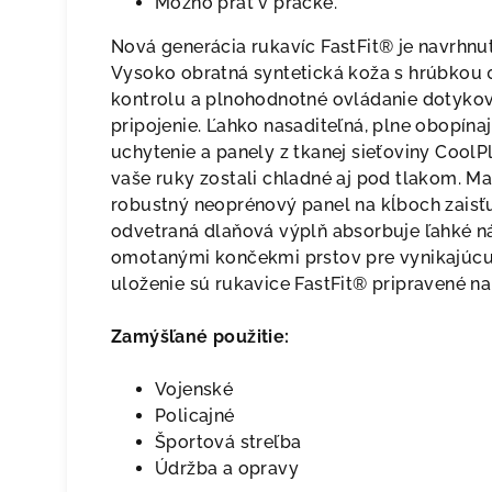
Možno prať v práčke.
Nová generácia rukavíc FastFit® je navrhnut
Vysoko obratná syntetická koža s hrúbkou
kontrolu a plnohodnotné ovládanie dotyk
pripojenie. Ľahko nasaditeľná, plne obopín
uchytenie a panely z tkanej sieťoviny Cool
vaše ruky zostali chladné aj pod tlakom. Ma
robustný neoprénový panel na kĺboch zaisťu
odvetraná dlaňová výplň absorbuje ľahké 
omotanými končekmi prstov pre vynikajúcu
uloženie sú rukavice FastFit® pripravené na
Zamýšľané použitie:
Vojenské
Policajné
Športová streľba
Údržba a opravy