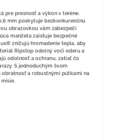
á pre presnosť a výkon v teréne.
 0,6 mm poskytuje bezkonkurenčnú
ovou obrazovkou vám zabezpečí
ajúca manžeta zaisťuje bezpečné
Plus® znižujú hromadenie tepla, aby
teriál Ripstop odolný voči oderu a
jú odolnosť a ochranu, zatiaľ čo
nárazy. S jednoduchým švom
 obratnosť a robustnými pútkami na
 misie.