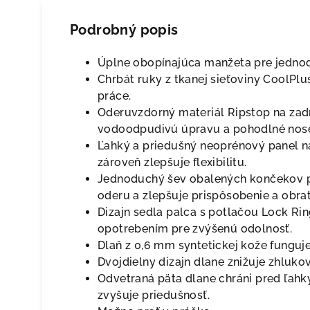
Podrobný popis
Úplne obopínajúca manžeta pre jednod
Chrbát ruky z tkanej sieťoviny CoolPl
práce.
Oderuvzdorný materiál Ripstop na zadn
vodoodpudivú úpravu a pohodlné nose
Ľahký a priedušný neoprénový panel n
zároveň zlepšuje flexibilitu.
Jednoduchý šev obalených končekov pr
oderu a zlepšuje prispôsobenie a obrat
Dizajn sedla palca s potlačou Lock Ri
opotrebením pre zvýšenú odolnosť.
Dlaň z 0,6 mm syntetickej kože fungu
Dvojdielny dizajn dlane znižuje zhlukov
Odvetraná päta dlane chráni pred ľahk
zvyšuje priedušnosť.