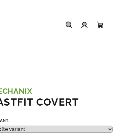
Hľadať
Prihlásenie
Nákupný
košík
ECHANIX
ASTFIT COVERT
IANT: