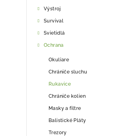
ý
Výstroj
p
Survival
a
Svietidlá
n
e
Ochrana
l
Okuliare
Chrániče sluchu
Rukavice
Chrániče kolien
Masky a filtre
Balistické Pláty
Trezory