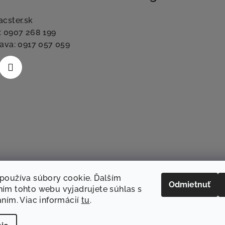
acster.sk
: 0907 268 199
lava: 0917 057 059
používa súbory cookie. Ďalším
Odmietnuť
ím tohto webu vyjadrujete súhlas s
aním. Viac informácií
tu
.
Sledovať na Instag