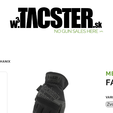
HANIX
M
F
VAR