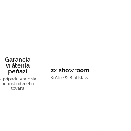
Garancia
vrátenia
2x showroom
peňazí
Košice & Bratislava
v prípade vrátenia
nepoškodeného
tovaru