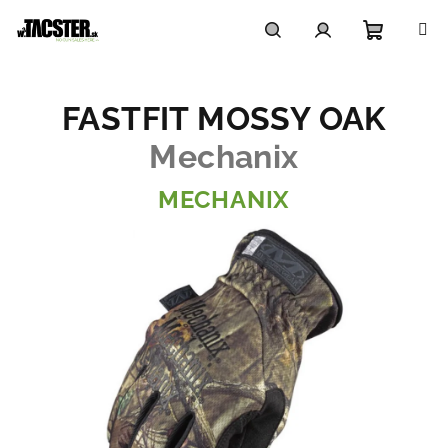
Prejsť
na
obsah
Nákupn
Hľadať
Prihlásenie
FASTFIT MOSSY OAK
košík
Mechanix
MECHANIX