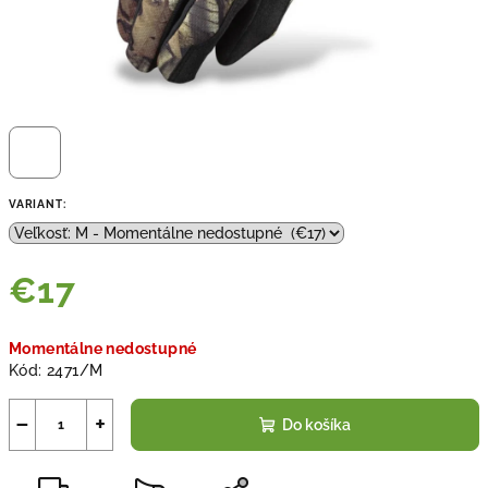
VARIANT:
€17
Jednotková
Momentálne nedostupné
cena:
Kód:
2471/M
−
+
Do košíka