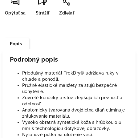
Opýtať sa
Strážiť
Zdieľať
Popis
Podrobný popis
Priedušný materiál TrekDry® udržiava ruky v
chlade a pohodlí.
Pružné elastické manžety zaisťujú bezpečné
uchytenie.
Zovreté končeky prstov zlepšujú ich pevnosť a
odolnosť.
Anatomicky tvarovaná dvojdielna dlaň eliminuje
zhlukovanie materiálu.
Vysoko obratná syntetická koža s hrúbkou 0,6
mm s technológiou dotykovej obrazovky.
Nylonové pútka na uloženie vecí.