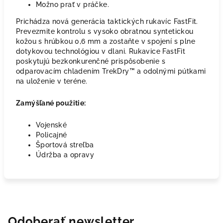
Možno prať v práčke.
Prichádza nová generácia taktických rukavíc FastFit.
Prevezmite kontrolu s vysoko obratnou syntetickou
kožou s hrúbkou 0,6 mm a zostaňte v spojení s plne
dotykovou technológiou v dlani. Rukavice FastFit
poskytujú bezkonkurenčné prispôsobenie s
odparovacím chladením TrekDry™ a odolnými pútkami
na uloženie v teréne.
Zamýšľané použitie:
Vojenské
Policajné
Športová streľba
Údržba a opravy
Odoberať newsletter