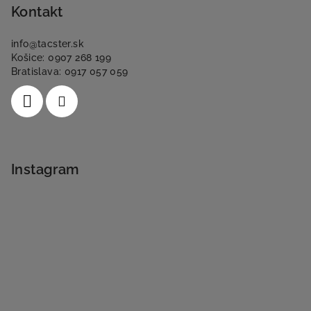
Kontakt
info
@
tacster.sk
Košice: 0907 268 199
Bratislava: 0917 057 059
Instagram