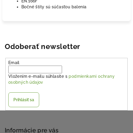
EN.166F
Bočné štíty sú súčasťou balenia
Odoberať newsletter
Email
Vložením e-mailu súhlasíte s
podmienkami ochrany
osobných údajov
Prihlásiť sa
Z
á
p
Informácie pre vás