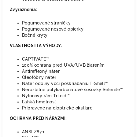
Zvýraznenia:
Pogumované straničky
Pogumované nosové opierky
Bočné kryty
VLASTNOSTI A VÝHODY:
CAPTIVATE™
100% ochrana pred UVA/UVB žiarením
Antireflexný náter
Oleofóbny náter
Náter odolný voči poškriabaniu T-Shell™
Nerozbitné polykarbonátové šošovky Selenite™
Nylonový rám Triloid™
Ľahká hmotnosť
Pripravené na dioptrické okuliare
OCHRANA PRED NÁRAZMI:
ANSI Z87.1