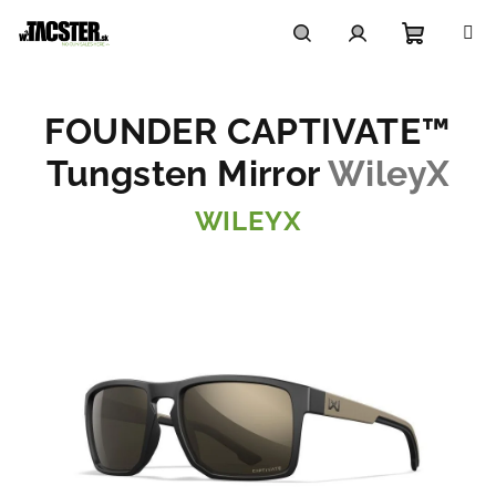
Prejsť
na
obsah
Nákupn
Hľadať
Prihlásenie
FOUNDER CAPTIVATE™
košík
Tungsten Mirror
WileyX
WILEYX