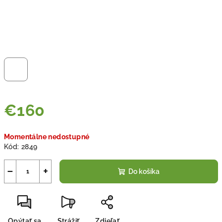
€160
Jednotková
Momentálne nedostupné
cena:
Kód:
2849
−
+
Do košíka
Opýtať sa
Strážiť
Zdieľať