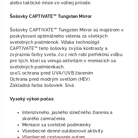
alebo taktické misie vo voľnej prírode.
Šošovky CAPTIVATE™ Tungsten Mirror
Šošovky CAPTIVATE™ Tungsten Mirror sú majstrom v
poskytovaní optimálneho videnia za všetkých
svetelných podmienok. Vďaka technológii
CAPTIVATE™ tieto šošovky zvýšia kontrasty a
zvýraznia farby sveta, čo z nich robí perfektnú voľbu
pre tých, ktorí sa venujú aktivitám v meniacich sa
svetelných podmienkach.
100% ochrana pred UVA/UVB žiarením
Ochrana pred modrým svetlom (HEV)
Základná farba šošoviek: Sivá
Vysoký výkon počas:
Intenzívneho, jasného slnečného žiarenia a
skorého zamračenia
Meniace sa svetelné podmienky
Všeobecné denné outdoorové aktivity
Všeobecné cestovanie autom