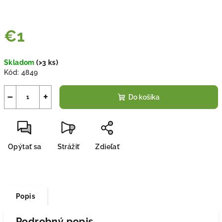
€1
Jednotková
Skladom
(
>3 ks
)
cena:
Kód:
4849
−
+
Do košíka
Opýtať sa
Strážiť
Zdieľať
Popis
Podrobný popis