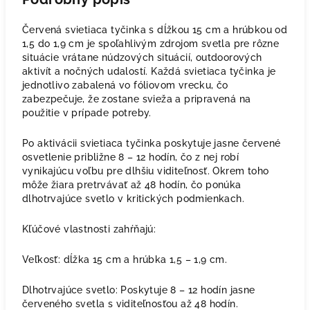
Červená svietiaca tyčinka s dĺžkou 15 cm a hrúbkou od
1,5 do 1,9 cm je spoľahlivým zdrojom svetla pre rôzne
situácie vrátane núdzových situácií, outdoorových
aktivít a nočných udalostí. Každá svietiaca tyčinka je
jednotlivo zabalená vo fóliovom vrecku, čo
zabezpečuje, že zostane svieža a pripravená na
použitie v prípade potreby.
Po aktivácii svietiaca tyčinka poskytuje jasne červené
osvetlenie približne 8 – 12 hodín, čo z nej robí
vynikajúcu voľbu pre dlhšiu viditeľnosť. Okrem toho
môže žiara pretrvávať až 48 hodín, čo ponúka
dlhotrvajúce svetlo v kritických podmienkach.
Kľúčové vlastnosti zahŕňajú:
Veľkosť: dĺžka 15 cm a hrúbka 1,5 – 1,9 cm.
Dlhotrvajúce svetlo: Poskytuje 8 – 12 hodín jasne
červeného svetla s viditeľnosťou až 48 hodín.