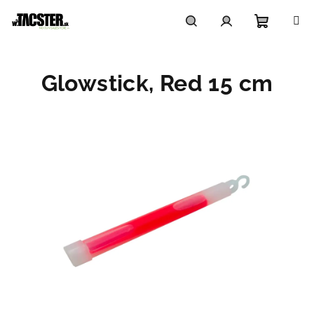
Prejsť
na
obsah
Nákupn
Hľadať
Prihlásenie
Glowstick, Red 15 cm
košík