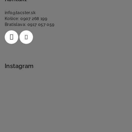
info
@
tacster.sk
Košice: 0907 268 199
Bratislava: 0917 057 059
Instagram