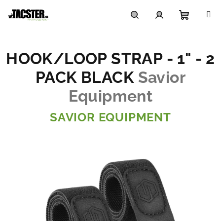
Prejsť
na
obsah
Nákupn
Hľadať
Prihlásenie
HOOK/LOOP STRAP - 1" - 2
košík
PACK BLACK
Savior
Equipment
SAVIOR EQUIPMENT