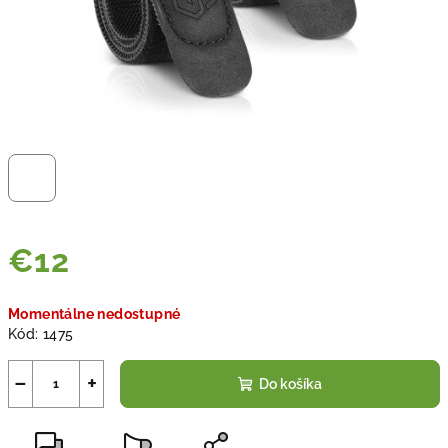
€12
Jednotková
Momentálne nedostupné
cena:
Kód:
1475
−
+
Do košíka