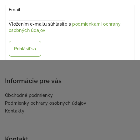
Email
Vložením e-mailu súhlasíte s
podmienkami ochrany
osobných údajov
Prihlásiť sa
Z
á
p
Informácie pre vás
ä
Obchodné podmienky
t
Podmienky ochrany osobných údajov
i
Kontakty
e
Kontakt