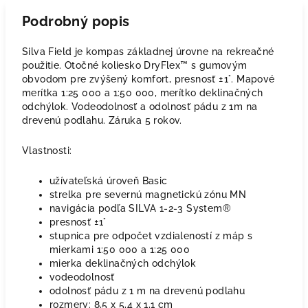
Podrobný popis
Silva Field je kompas základnej úrovne na rekreačné
použitie. Otočné koliesko DryFlex™ s gumovým
obvodom pre zvýšený komfort, presnosť ±1°. Mapové
merítka 1:25 000 a 1:50 000, merítko deklinačných
odchýlok. Vodeodolnosť a odolnosť pádu z 1m na
drevenú podlahu. Záruka 5 rokov.
Vlastnosti:
užívateľská úroveň Basic
strelka pre severnú magnetickú zónu MN
navigácia podľa SILVA 1-2-3 System®
presnosť ±1°
stupnica pre odpočet vzdialeností z máp s
mierkami 1:50 000 a 1:25 000
mierka deklinačných odchýlok
vodeodolnosť
odolnosť pádu z 1 m na drevenú podlahu
rozmery: 8,5 x 5,4 x 1,1 cm