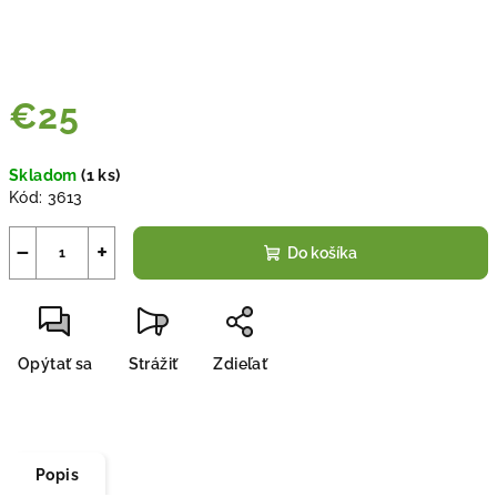
€25
Jednotková
Skladom
(
1 ks
)
cena:
Kód:
3613
−
+
Do košíka
Opýtať sa
Strážiť
Zdieľať
Popis