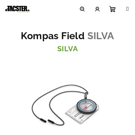
Prejsť
na
obsah
Nákupn
Hľadať
Prihlásenie
Kompas Field
SILVA
košík
SILVA