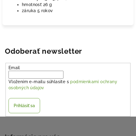
hmotnosť 26 g
záruka 5 rokov
Odoberať newsletter
Email
Vložením e-mailu súhlasíte s
podmienkami ochrany
osobných údajov
Prihlásiť sa
Z
á