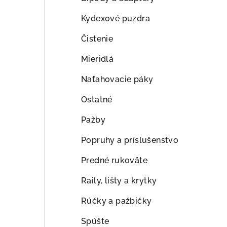
ý
p
Kydexové puzdra
a
Čistenie
n
Mieridlá
e
Naťahovacie páky
l
Ostatné
Pažby
Popruhy a príslušenstvo
Predné rukoväte
Raily, lišty a krytky
Rúčky a pažbičky
Spúšte