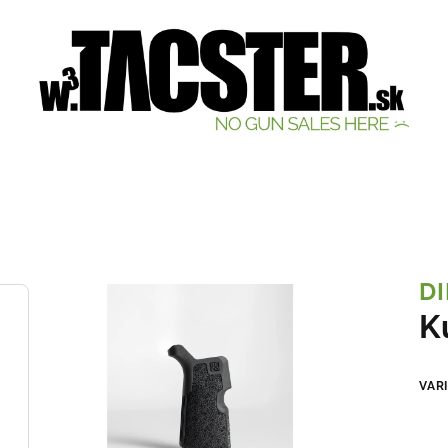
DI
K
VAR