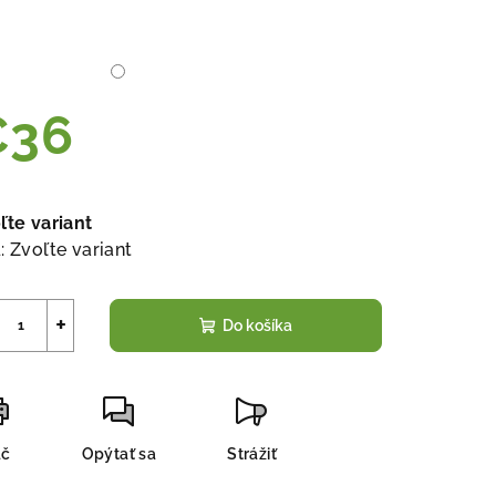
€36
notková
a:
ľte variant
:
Zvoľte variant
+
Do košíka
ač
Opýtať sa
Strážiť