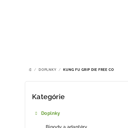
Prejsť
na
obsah
/
DOPLNKY
/
KUNG FU GRIP
DIE FREE CO
DOMOV
B
o
Kategórie
Preskočiť
kategórie
č
Doplnky
n
Bipody a adaptéry