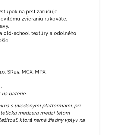
stupok na prst zaručuje
ovitému zvieraniu rukoväte.
avy.
 old-school textúry a odolného
šie.
10, SR25, MCX, MPX.
.
na batérie.
ilná s uvedenými platformami, pri
stetická medzera medzi telom
ležitosť, ktorá nemá žiadny vplyv na