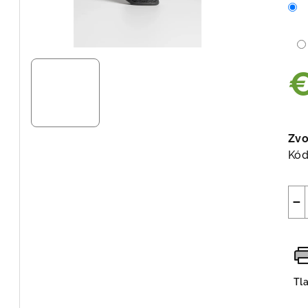
Jed
cen
Zvo
Kód
−
Tl