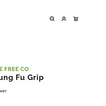
Hľadať
Prihlásenie
Nákupný
košík
E FREE CO
ung Fu Grip
IANT: