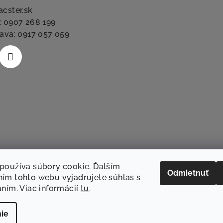
acster.sk
: 0907 268 199
lava: 0917 057 059
používa súbory cookie. Ďalším
Odmietnuť
ím tohto webu vyjadrujete súhlas s
aním. Viac informácií
tu
.
Sledovať na Instag
ie