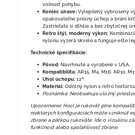
voľnosť pohybu.
Koniec únave:
Vylepšený vybrúsený vý
opakovateľne presný úchop a bráni kŕč
Zastrieľate si dlhšie a bez zbytočnej ún
Retro štýl, moderný výkon:
Kombinácia
nylonu vyzerá skvele a funguje ešte lep
Technické špecifikácie:
Pôvod:
Navrhnuté a vyrobené v USA.
Kompatibilita:
AR15, M4, M16, AR10, M1
Uhol úchopu:
12º.
Materiál:
Odolný nylon s retro textúrou
Poznámka: Neobsahuje úložný priestor 
Upozornenie: Hoci je rukoväť plne kompatib
niektorých konfiguráciách môže vzniknúť e
zbrane a pätkou rukoväte. Ide o vizuálnu zá
funkčnosť alebo spoľahlivosť zbrane.