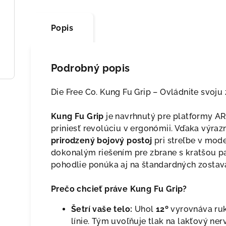
Popis
Podrobný popis
Die Free Co. Kung Fu Grip – Ovládnite svoju
Kung Fu Grip
je navrhnutý pre platformy A
priniesť revolúciu v ergonómii. Vďaka výr
prirodzený bojový postoj
pri streľbe v mode
dokonalým riešením pre zbrane s kratšou p
pohodlie ponúka aj na štandardných zostav
Prečo chcieť práve Kung Fu Grip?
Šetrí vaše telo:
Uhol
12º
vyrovnáva ruku
línie. Tým uvoľňuje tlak na lakťový ne