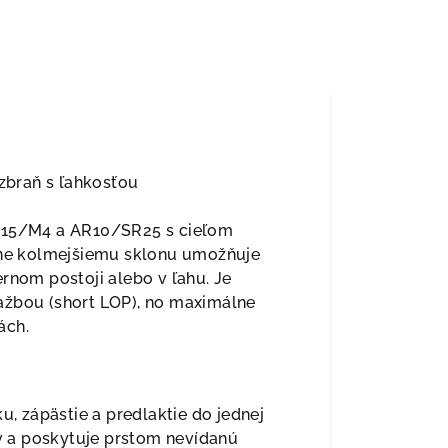
 zbraň s ľahkosťou
R15/M4 a AR10/SR25 s cieľom
azne kolmejšiemu sklonu umožňuje
rnom postoji alebo v ľahu. Je
ažbou (short LOP), no maximálne
ách.
, zápästie a predlaktie do jednej
rv a poskytuje prstom nevídanú