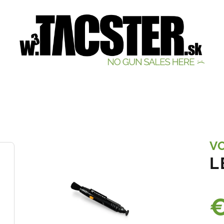
V
L
€