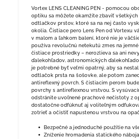
Vortex LENS CLEANING PEN - pomocou oboj
optiku sa môžete okamžite zbaviť všetkých 
odtlačkov prstov, ktoré sa na nej často vy
okolia. Čistiace pero Lens Pen od Vortexu v
v malom a ľahkom balení, ktoré nie je väčši
používa revolučnú netekutú zmes na jemné 
čistiace prostriedky – nerozlieva sa ani nevy
ďalekohľadov, astronomických ďalekohľado
je potrebné byť veľmi opatrný, aby sa nestal
odtlačok prsta na šošovke, ale potom zane
antireflexný povrch. S čistiacim perom bud
povrchy s antireflexnou vrstvou. S vysúva
odstránite uvoľnené prachové nečistoty z 
dostatočne odfúknuť aj voliteľným odfukova
zotrieť a očistiť napustenou vrstvou na opa
Bezpečné a jednoduché použitie na vš
Zníženie hromadenia statického náboj