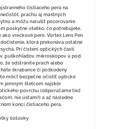
stranného čistiaceho pera na
nečistôt, prachu aj mastných
skytnú a môžu narušiť pozorovanie
ám poskytne všetko, čo potrebujete,
e ako vreckové pero. Vortex Lens Pen
dočistenie, ktorá prekonáva ostatné
sychá. Pri čistení optických častí
v, puškohľadov, mikroskopov a pod.
o, že odstránite prach alebo
cháte škrabance či poškodený
ete môcť bezpečne očistiť optické
cím jemným štetcom najskôr
optického povrchu (odporúčame tiež
čom, nie ústami!) a až následne
čnom konci čistiaceho pera.
etky šošovky
a