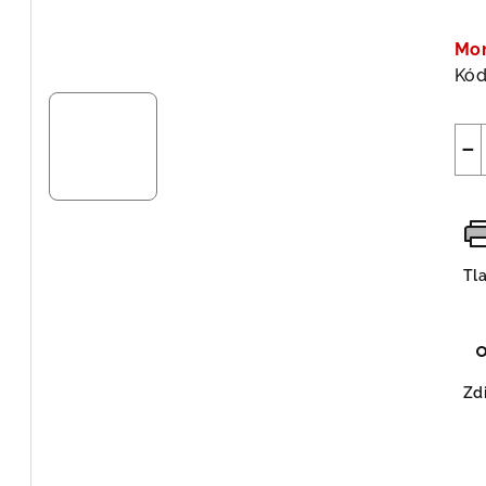
Jed
cen
Mo
Kód
−
Tl
Zdi