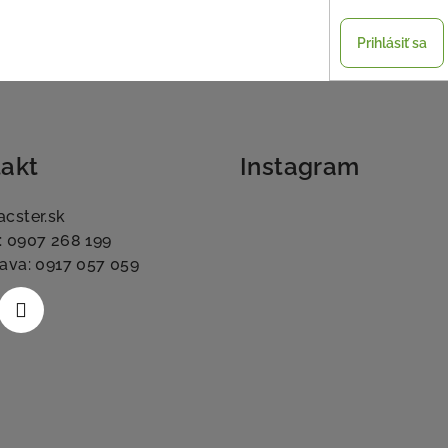
Prihlásiť sa
akt
Instagram
acster.sk
: 0907 268 199
lava: 0917 057 059