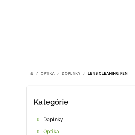
Prejsť
na
obsah
/
OPTIKA
/
DOPLNKY
/
LENS CLEANING PEN
DOMOV
B
o
Kategórie
Preskočiť
kategórie
č
Doplnky
n
Optika