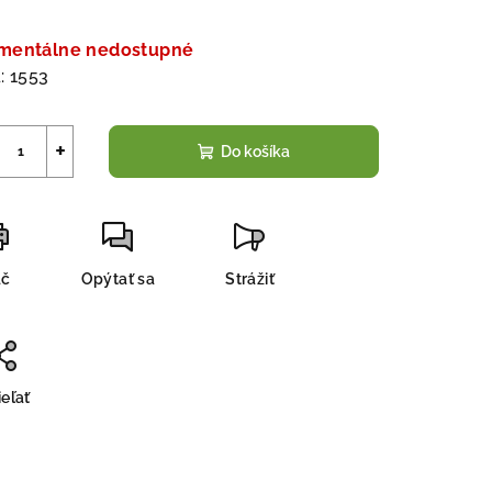
notková
a:
mentálne nedostupné
:
1553
+
Do košíka
ač
Opýtať sa
Strážiť
eľať