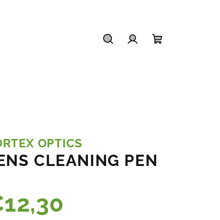
Hľadať
Prihlásenie
Nákupný
košík
ORTEX OPTICS
ENS CLEANING PEN
12,30