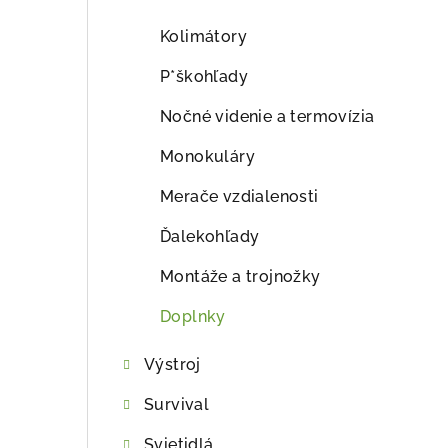
ý
p
Kolimátory
a
P*škohľady
n
Nočné videnie a termovízia
e
Monokuláry
l
Merače vzdialenosti
Ďalekohľady
Montáže a trojnožky
Doplnky
Výstroj
Survival
Svietidlá