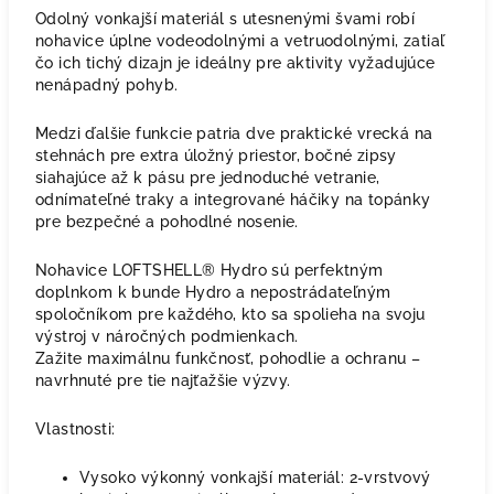
Odolný vonkajší materiál s utesnenými švami robí
nohavice úplne vodeodolnými a vetruodolnými, zatiaľ
čo ich tichý dizajn je ideálny pre aktivity vyžadujúce
nenápadný pohyb.
Medzi ďalšie funkcie patria dve praktické vrecká na
stehnách pre extra úložný priestor, bočné zipsy
siahajúce až k pásu pre jednoduché vetranie,
odnímateľné traky a integrované háčiky na topánky
pre bezpečné a pohodlné nosenie.
Nohavice LOFTSHELL® Hydro sú perfektným
doplnkom k bunde Hydro a nepostrádateľným
spoločníkom pre každého, kto sa spolieha na svoju
výstroj v náročných podmienkach.
Zažite maximálnu funkčnosť, pohodlie a ochranu –
navrhnuté pre tie najťažšie výzvy.
Vlastnosti:
Vysoko výkonný vonkajší materiál: 2-vrstvový