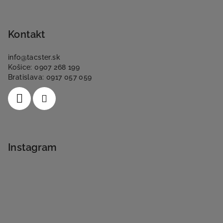
Kontakt
info
@
tacster.sk
Košice: 0907 268 199
Bratislava: 0917 057 059
Instagram