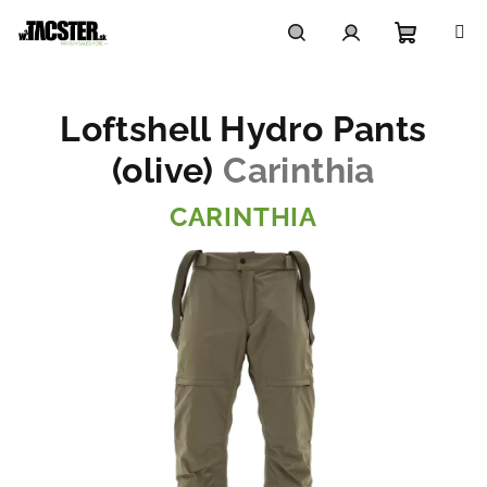
Prejsť
na
obsah
Nákupn
Hľadať
Prihlásenie
Loftshell Hydro Pants
košík
(olive)
Carinthia
CARINTHIA