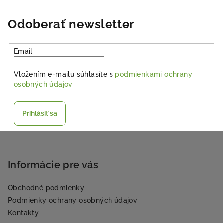
Odoberať newsletter
Email
Vložením e-mailu súhlasíte s
podmienkami ochrany
osobných údajov
Prihlásiť sa
Z
á
p
Informácie pre vás
ä
Obchodné podmienky
t
Podmienky ochrany osobných údajov
i
Kontakty
e