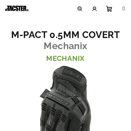
Prejsť
na
obsah
Nákupn
Hľadať
Prihlásenie
M-PACT 0.5MM COVERT
košík
Mechanix
MECHANIX