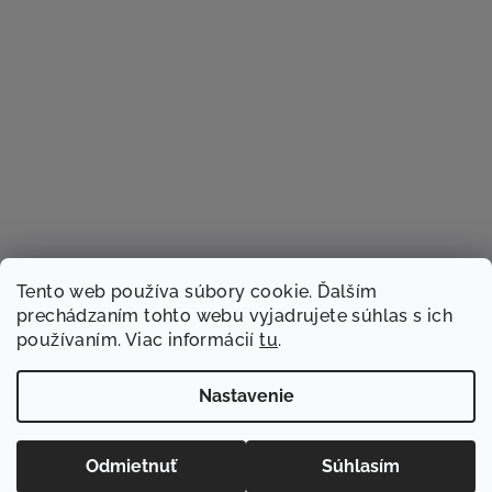
Tento web používa súbory cookie. Ďalším
prechádzaním tohto webu vyjadrujete súhlas s ich
používaním. Viac informácií
tu
.
Sledovať na Instagrame
Nastavenie
Copyright 2026
TACSTER.sk
. Všetky práva vyhradené.
Odmietnuť
Súhlasím