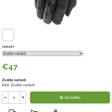
VARIANT:
€47
Jednotková
Zvoľte variant
cena:
Kód:
Zvoľte variant
−
+
Do košíka