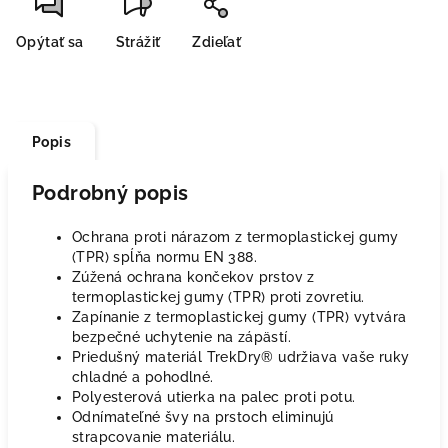
Opýtať sa
Strážiť
Zdieľať
Popis
Podrobný popis
Ochrana proti nárazom z termoplastickej gumy
(TPR) spĺňa normu EN 388.
Zúžená ochrana končekov prstov z
termoplastickej gumy (TPR) proti zovretiu.
Zapínanie z termoplastickej gumy (TPR) vytvára
bezpečné uchytenie na zápästí.
Priedušný materiál TrekDry® udržiava vaše ruky
chladné a pohodlné.
Polyesterová utierka na palec proti potu.
Odnímateľné švy na prstoch eliminujú
strapcovanie materiálu.