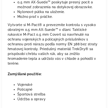
0,5 mm AX-Suede™ poskytuje presný pocit a
možnosť zobrazenia na dotykovej obrazovke.
Nylonové pútka na uloženie.
Možno prať v práčke.
Vytvorte si M-Pact® a prevezmite kontrolu s vysoko
obratným 0,5 mm AX-Suede™ v dlani. Taktické
rukavice M-Pact 0,5 mm Covert sú navrhnuté na
ochranu vojenských a policajných príslušníkov s
ochranou proti nárazu podľa normy EN 388 bez straty
hmatovej kontroly. Priedušný materiál TrekDry® sa
prispôsobí chrbtu vašich rúk, aby sa znížilo
hromadenie tepla a udržalo vás v chlade a pohodlí v
teréne.
Zamýšľané použitie:
Vojenské
Policajné
Športová streľba
Údržba a opravy