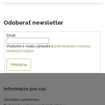
Odoberať newsletter
Email
Vložením e-mailu súhlasíte s
podmienkami ochrany
osobných údajov
Prihlásiť sa
Z
á
p
Informácie pre vás
ä
Obchodné podmienky
t