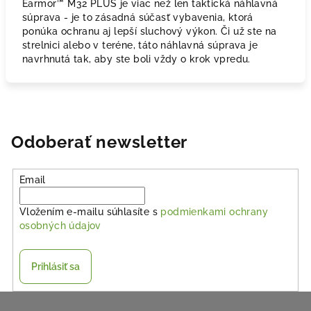
Earmor™ M32 PLUS je viac než len taktická náhlavná
súprava - je to zásadná súčasť vybavenia, ktorá
ponúka ochranu aj lepší sluchový výkon. Či už ste na
strelnici alebo v teréne, táto náhlavná súprava je
navrhnutá tak, aby ste boli vždy o krok vpredu.
Odoberať newsletter
Email
Vložením e-mailu súhlasíte s
podmienkami ochrany
osobných údajov
Prihlásiť sa
Z