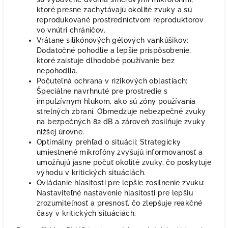
ktoré presne zachytávajú okolité zvuky a sú
reprodukované prostredníctvom reproduktorov
vo vnútri chráničov.
Vrátane silikónových gélových vankúšikov:
Dodatočné pohodlie a lepšie prispôsobenie,
ktoré zaisťuje dlhodobé používanie bez
nepohodlia.
Počuteľná ochrana v rizikových oblastiach:
Špeciálne navrhnuté pre prostredie s
impulzívnym hlukom, ako sú zóny používania
strelných zbraní. Obmedzuje nebezpečné zvuky
na bezpečných 82 dB a zároveň zosilňuje zvuky
nižšej úrovne.
Optimálny prehľad o situácii: Strategicky
umiestnené mikrofóny zvyšujú informovanosť a
umožňujú jasne počuť okolité zvuky, čo poskytuje
výhodu v kritických situáciách.
Ovládanie hlasitosti pre lepšie zosilnenie zvuku:
Nastaviteľné nastavenie hlasitosti pre lepšiu
zrozumiteľnosť a presnosť, čo zlepšuje reakčné
časy v kritických situáciách.