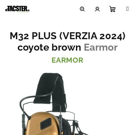
Prejsť
na
obsah
Nákupn
Hľadať
Prihlásenie
M32 PLUS (VERZIA 2024)
košík
coyote brown
Earmor
EARMOR