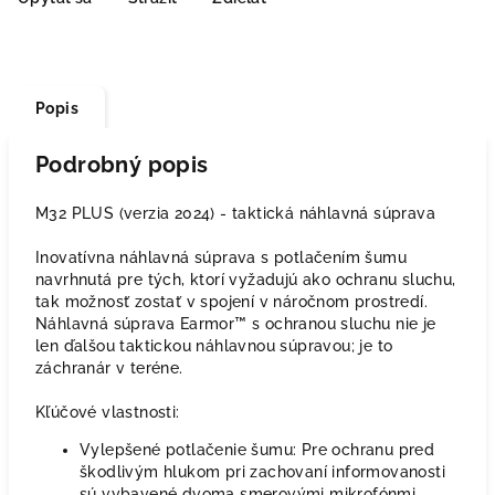
Popis
Podrobný popis
M32 PLUS (verzia 2024) - taktická náhlavná súprava
Inovatívna náhlavná súprava s potlačením šumu
navrhnutá pre tých, ktorí vyžadujú ako ochranu sluchu,
tak možnosť zostať v spojení v náročnom prostredí.
Náhlavná súprava Earmor™ s ochranou sluchu nie je
len ďalšou taktickou náhlavnou súpravou; je to
záchranár v teréne.
Kľúčové vlastnosti:
Vylepšené potlačenie šumu: Pre ochranu pred
škodlivým hlukom pri zachovaní informovanosti
sú vybavené dvoma smerovými mikrofónmi,