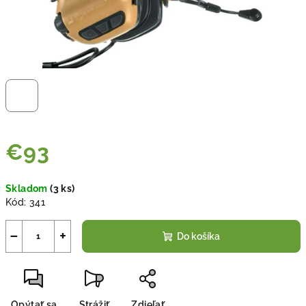
€93
Jednotková
Skladom
(
3 ks
)
cena:
Kód:
341
−
+
Do košíka
Opýtať sa
Strážiť
Zdieľať