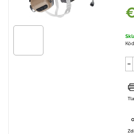
€
Jed
cen
Sk
Kód
−
Tl
Zdi