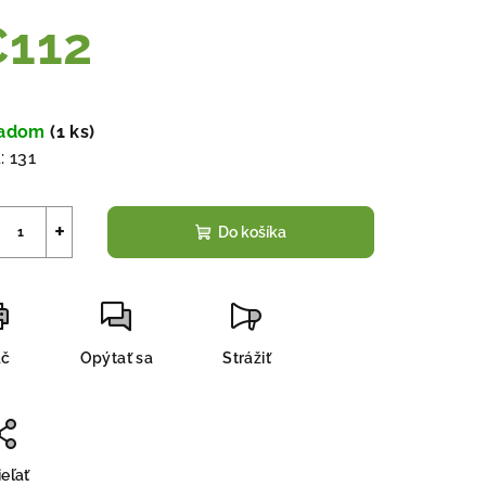
112
notková
a:
ladom
(
1 ks
)
:
131
+
Do košíka
ač
Opýtať sa
Strážiť
eľať