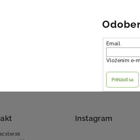
Odober
Email
Vložením e-m
Prihlásiť sa
akt
Instagram
acster.sk