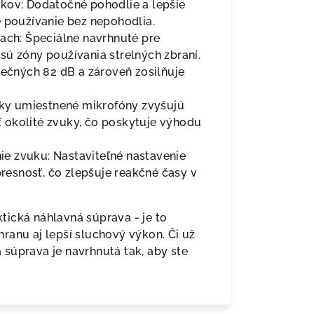
kov: Dodatočné pohodlie a lepšie
é používanie bez nepohodlia.
iach: Špeciálne navrhnuté pre
sú zóny používania strelných zbraní.
čných 82 dB a zároveň zosilňuje
icky umiestnené mikrofóny zvyšujú
 okolité zvuky, čo poskytuje výhodu
nie zvuku: Nastaviteľné nastavenie
presnosť, čo zlepšuje reakčné časy v
ická náhlavná súprava - je to
ranu aj lepší sluchový výkon. Či už
á súprava je navrhnutá tak, aby ste