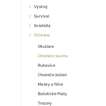
ý
Výstroj
p
Survival
a
Svietidlá
n
e
Ochrana
l
Okuliare
Chrániče sluchu
Rukavice
Chrániče kolien
Masky a filtre
Balistické Pláty
Trezory