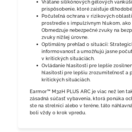
Vrátane silikónových gélových vankúši
prispôsobenie, ktoré zaisťuje dlhodob
Počuteľná ochrana v rizikových oblast
prostredie s impulzívnym hlukom, ako 
Obmedzuje nebezpečné zvuky na bezpe
zvuky nižšej úrovne.
Optimálny prehľad o situácii: Strateg
informovanosť a umožňujú jasne počuť
v kritických situáciách.
Ovládanie hlasitosti pre lepšie zosilne
hlasitosti pre lepšiu zrozumiteľnosť a 
kritických situáciách.
Earmor™ M32H PLUS ARC je viac než len takt
zásadná súčasť vybavenia, ktorá ponúka och
ste na strelnici alebo v teréne, táto náhlavn
boli vždy o krok vpredu.