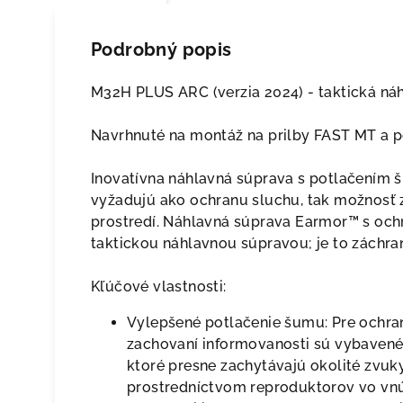
Podrobný popis
M32H PLUS ARC (verzia 2024) - taktická ná
Navrhnuté na montáž na prilby FAST MT a p
Inovatívna náhlavná súprava s potlačením š
vyžadujú ako ochranu sluchu, tak možnosť 
prostredí. Náhlavná súprava Earmor™ s ochr
taktickou náhlavnou súpravou; je to záchran
Kľúčové vlastnosti:
Vylepšené potlačenie šumu: Pre ochra
zachovaní informovanosti sú vybaven
ktoré presne zachytávajú okolité zvu
prostredníctvom reproduktorov vo vnút