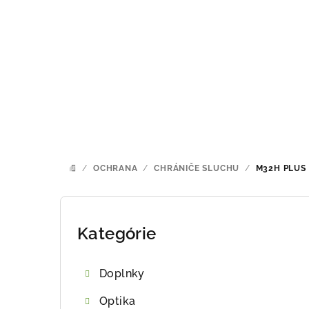
Prejsť
na
obsah
/
OCHRANA
/
CHRÁNIČE SLUCHU
/
M32H PLUS
DOMOV
B
o
Kategórie
Preskočiť
kategórie
č
Doplnky
n
Optika