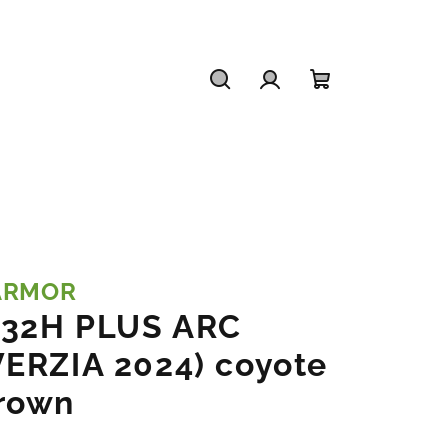
Hľadať
Prihlásenie
Nákupný
košík
ARMOR
32H PLUS ARC
VERZIA 2024) coyote
rown