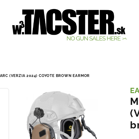
 ARC (VERZIA 2024) COYOTE BROWN
EARMOR
E
M
(
b