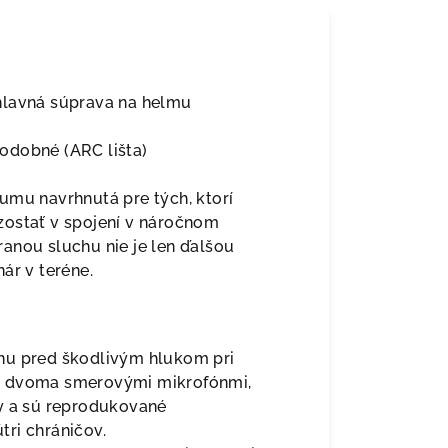
hlavná súprava na helmu
odobné (ARC lišta)
umu navrhnutá pre tých, ktorí
zostať v spojení v náročnom
anou sluchu nie je len ďalšou
ár v teréne.
nu pred škodlivým hlukom pri
é dvoma smerovými mikrofónmi,
ky a sú reprodukované
ri chráničov.