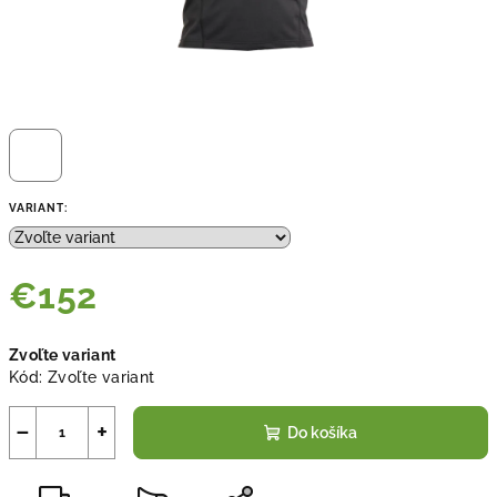
VARIANT:
€152
Jednotková
Zvoľte variant
cena:
Kód:
Zvoľte variant
−
+
Do košíka