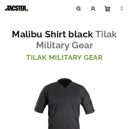
Prejsť
na
obsah
Nákupn
Hľadať
Prihlásenie
Malibu Shirt black
Tilak
košík
Military Gear
TILAK MILITARY GEAR