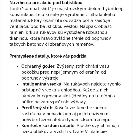
Navrhnutá pre akciu pod balistikou
Tento "combat shirt" je majstrovským dielom hybridnej
konštrukcie. Telo košele je vyrobené z ultraľahkého
materiálu, ktorý okamžite odvádza pot a zaisťuje
ventiláciu pod balistickou vestou. Naopak, oblasti
ramien, krku a rukávov sú vystužené robustnou
tkaninou, ktorá hravo zvládne trenie od popruhov
ťažkých batohov či zbraňových remeňov.
Premyslené detaily, ktoré vás podržia
Ochranný golier:
Zvýšený strih chráni vašu
pokožku pred nepríjemným odieraním od
popruhov výstroje.
Inteligentné vrecká:
Na rukávoch nájdete rýchlo
prístupné vrecká s chlopňou. Každé z nich
ukrýva integrovaný slot (ideálny na telefón) a
pútko na zabezpečenie výbavy.
Predĺžený strih:
Košeľa zostane bezpečne
zastrčená v nohaviciach aj pri intenzívnom
pohybe, lezení alebo dynamickom tréningu.
Komfort v každom detaile:
Ploché švy eliminujú
riziko otlakov a výstrih v tvare V uľahčuje