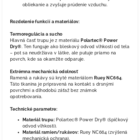
obliekanie a zvyšuje prúdenie vzduchu.
Rozdelenie funkcií a materiálov:
Termoregulácia a sucho
Hlavná časť trupu je z materiálu
Polartec® Power
Dry®
. Ten funguje ako bleskový odvod vlhkosti od tela
– pot sa neudržiava v látke, ale putuje priamo na
povrch, kde sa okamžite odparuje.
Extrémna mechanická odolnosť
Ramená a rukávy sú kryté materiálom
Ruey NC664
.
Táto tkanina je pripravená na kontakt s drsnými
povrchmi a dlhodobú záťaž bez známok
opotrebovania.
Technické parametre:
Materiál trupu:
Polartec® Power Dry® (špičkový
odvod vlhkosti).
Materiál ramien/rukávov:
Ruey NC664 (zvýšená
mechanická ochrana).