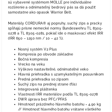
sú vybavené systémom MOLLE pre individuálne
rozšírenie a odnímateľný bedrový pás sa dá použiť
samostatne ako opasok Warrior Belt.
Materiály CORDURA® aj popruhy, suchý zips a pracky
spĺňajú prísne nemecké normy Bundeswehru TL 8305-
0278 a TL 8305-0281, pokiaľ ide o maskovací efekt IRR
(IRR 650 – 1250 nm / 10 – 42 %).
Nosný systém V2 Plus
Kompresia po obvode základne
Bočná kompresia
Vrecko na veku
Výškovo nastaviteľné, odnímateľné veko
Hlavná priehradka s uzamykateľným posuvníkom
Predná priehradka so zipsom
Suchý zips na prednej strane (flís)
Integrovaná pláštenka
Vlastnosti IRR materiálov podľa TL 8305-0278
DWR úprava bez PFC/PFAS
Hmotnosť prázdneho hlavného batohu = 4,90 kg
// Hmotnosť hlavného batohu vrátane všetkého