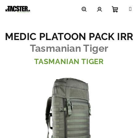
Prejsť
na
obsah
Nákupn
Hľadať
Prihlásenie
MEDIC PLATOON PACK IRR
košík
Tasmanian Tiger
TASMANIAN TIGER