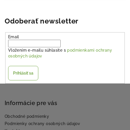
Odoberať newsletter
Email
Vložením e-mailu súhlasíte s
podmienkami ochrany
osobných údajov
Prihlásiť sa
Z
á
p
Informácie pre vás
ä
Obchodné podmienky
t
Podmienky ochrany osobných údajov
i