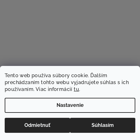
Tento web používa súbory cookie. Ďalším
prechádzaním tohto webu vyjadrujete súhlas s ich
používaním. Viac informácií
tu
.
Sledovať na Instagrame
Nastavenie
Copyright 2026
TACSTER.sk
. Všetky práva vyhradené.
Odmietnuť
Súhlasím
Vytvoril Shoptet