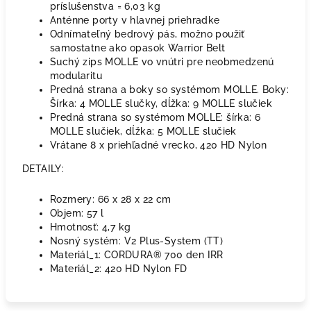
príslušenstva = 6,03 kg
Anténne porty v hlavnej priehradke
Odnímateľný bedrový pás, možno použiť
samostatne ako opasok Warrior Belt
Suchý zips MOLLE vo vnútri pre neobmedzenú
modularitu
Predná strana a boky so systémom MOLLE. Boky:
Šírka: 4 MOLLE slučky, dĺžka: 9 MOLLE slučiek
Predná strana so systémom MOLLE: šírka: 6
MOLLE slučiek, dĺžka: 5 MOLLE slučiek
Vrátane 8 x priehľadné vrecko, 420 HD Nylon
DETAILY:
Rozmery: 66 x 28 x 22 cm
Objem: 57 l
Hmotnosť: 4,7 kg
Nosný systém: V2 Plus-System (TT)
Materiál_1: CORDURA® 700 den IRR
Materiál_2: 420 HD Nylon FD