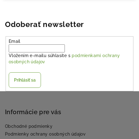
Odoberať newsletter
Email
Vložením e-mailu súhlasíte s
podmienkami ochrany
osobných údajov
Prihlásiť sa
Z
á
p
Informácie pre vás
ä
Obchodné podmienky
t
Podmienky ochrany osobných údajov
i