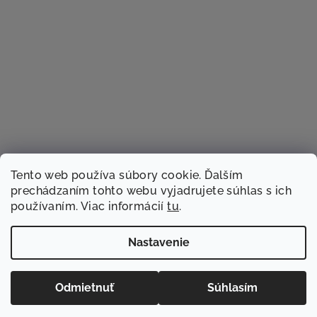
Tento web používa súbory cookie. Ďalším
prechádzaním tohto webu vyjadrujete súhlas s ich
používaním. Viac informácií
tu
.
Sledovať na Instagrame
Nastavenie
Copyright 2026
TACSTER.sk
. Všetky práva vyhradené.
Odmietnuť
Súhlasím
Vytvoril Shoptet