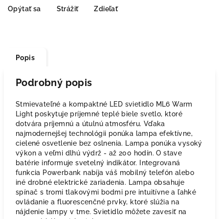
Opýtať sa
Strážiť
Zdieľať
Popis
Podrobný popis
Stmievateľné a kompaktné LED svietidlo ML6 Warm
Light poskytuje príjemné teplé biele svetlo, ktoré
dotvára príjemnú a útulnú atmosféru. Vďaka
najmodernejšej technológii ponúka lampa efektívne,
cielené osvetlenie bez oslnenia. Lampa ponúka vysoký
výkon a veľmi dlhú výdrž - až 200 hodín. O stave
batérie informuje svetelný indikátor. Integrovaná
funkcia Powerbank nabíja váš mobilný telefón alebo
iné drobné elektrické zariadenia. Lampa obsahuje
spínač s tromi tlakovými bodmi pre intuitívne a ľahké
ovládanie a fluorescenčné prvky, ktoré slúžia na
nájdenie lampy v tme. Svietidlo môžete zavesiť na