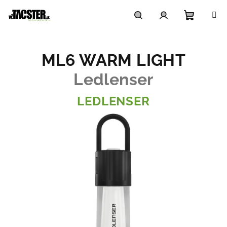
Prejsť
na
obsah
Nákupn
Hľadať
Prihlásenie
ML6 WARM LIGHT
košík
Ledlenser
LEDLENSER