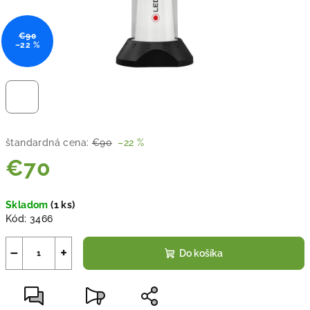
€90
–22 %
štandardná cena:
€90
–22 %
€70
Jednotková
Skladom
(
1 ks
)
cena:
Kód:
3466
−
+
Do košíka