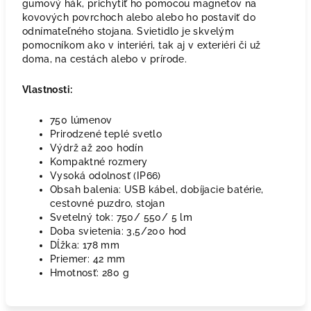
gumový hák, prichytiť ho pomocou magnetov na
kovových povrchoch alebo alebo ho postaviť do
odnímateľného stojana. Svietidlo je skvelým
pomocníkom ako v interiéri, tak aj v exteriéri či už
doma, na cestách alebo v prírode.
Vlastnosti:
750 lúmenov
Prirodzené teplé svetlo
Výdrž až 200 hodín
Kompaktné rozmery
Vysoká odolnosť (IP66)
Obsah balenia: USB kábel, dobíjacie batérie,
cestovné puzdro, stojan
Svetelný tok: 750/ 550/ 5 lm
Doba svietenia: 3,5/200 hod
Dĺžka: 178 mm
Priemer: 42 mm
Hmotnosť: 280 g