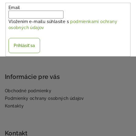
Email
Vložením e-mailu súhlasíte s
podmienkami ochrany
osobných údajov
Prihlásiť sa
Z
á
p
Informácie pre vás
ä
Obchodné podmienky
t
Podmienky ochrany osobných údajov
i
Kontakty
e
Kontakt