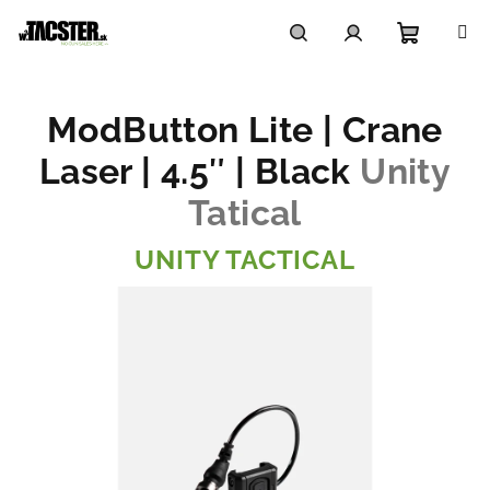
Prejsť
na
obsah
Nákupn
Hľadať
Prihlásenie
ModButton Lite | Crane
košík
Laser | 4.5″ | Black
Unity
Tatical
UNITY TACTICAL