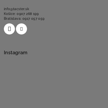
info
@
tacster.sk
Košice: 0907 268 199
Bratislava: 0917 057 059
Instagram