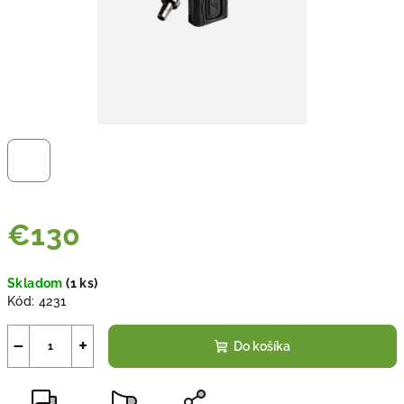
€130
Jednotková
Skladom
(
1 ks
)
cena:
Kód:
4231
−
+
Do košíka