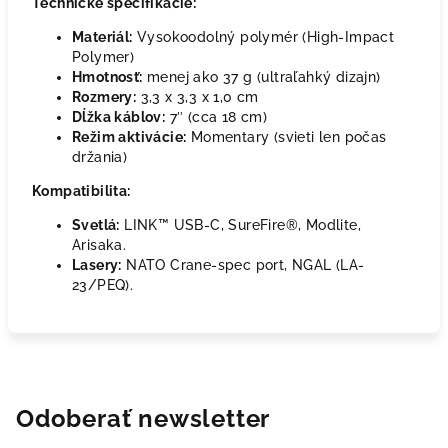
Technické špecifikácie:
Materiál:
Vysokoodolný polymér (High-Impact
Polymer)
Hmotnosť:
menej ako 37 g (ultraľahký dizajn)
Rozmery:
3,3 x 3,3 x 1,0 cm
Dĺžka káblov:
7″ (cca 18 cm)
Režim aktivácie:
Momentary (svieti len počas
držania)
Kompatibilita:
Svetlá:
LINK™ USB-C, SureFire®, Modlite,
Arisaka.
Lasery:
NATO Crane-spec port, NGAL (LA-
23/PEQ).
Odoberať newsletter