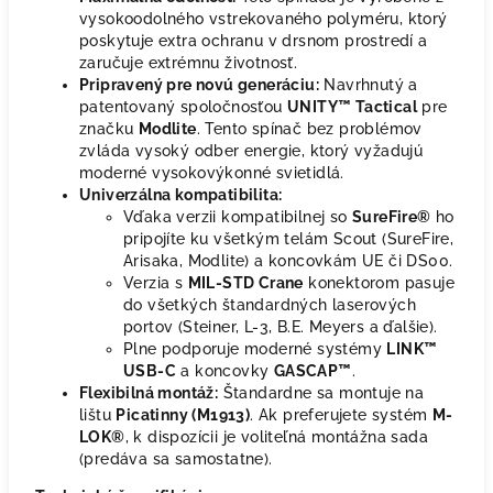
vysokoodolného vstrekovaného polyméru, ktorý
poskytuje extra ochranu v drsnom prostredí a
zaručuje extrémnu životnosť.
Pripravený pre novú generáciu:
Navrhnutý a
patentovaný spoločnosťou
UNITY™ Tactical
pre
značku
Modlite
. Tento spínač bez problémov
zvláda vysoký odber energie, ktorý vyžadujú
moderné vysokovýkonné svietidlá.
Univerzálna kompatibilita:
Vďaka verzii kompatibilnej so
SureFire®
ho
pripojíte ku všetkým telám Scout (SureFire,
Arisaka, Modlite) a koncovkám UE či DS00.
Verzia s
MIL-STD Crane
konektorom pasuje
do všetkých štandardných laserových
portov (Steiner, L-3, B.E. Meyers a ďalšie).
Plne podporuje moderné systémy
LINK™
USB-C
a koncovky
GASCAP™
.
Flexibilná montáž:
Štandardne sa montuje na
lištu
Picatinny (M1913)
. Ak preferujete systém
M-
LOK®
, k dispozícii je voliteľná montážna sada
(predáva sa samostatne).