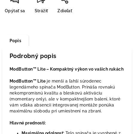
Opýtať sa
Strážiť
Zdieľať
Popis
Podrobný popis
ModButton™ Lite – Kompaktný výkon vo vašich rukách
ModButton™ Lite
je menší a ľahší súrodenec
legendárneho spínača ModButton. Prináša rovnakú
nekompromisnú kvalitu a bleskovú aktiváciu
(momentary only), ale v kompaktnejšom balení, ktoré
vám vďaka absencii integrovanej montáže ponúka
maximálnu slobodu pri umiestnení na zbrani.
Hlavné prednosti:
Maximálna odolnosť:
Telo spínača je vyrobené z