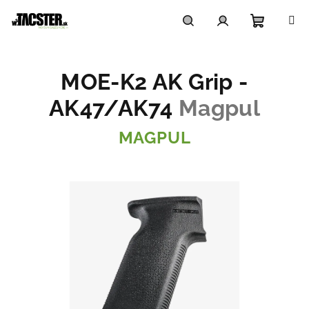
Prejsť
na
obsah
Nákupn
Hľadať
Prihlásenie
MOE-K2 AK Grip -
košík
AK47/AK74
Magpul
MAGPUL