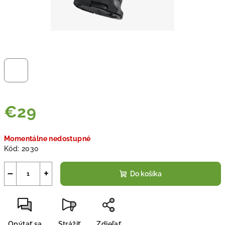
€29
Jednotková
Momentálne nedostupné
cena:
Kód:
2030
−
+
Do košíka
Opýtať sa
Strážiť
Zdieľať