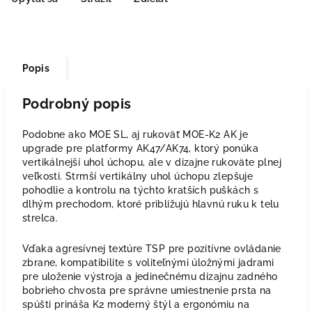
Popis
Podrobný popis
Podobne ako MOE SL, aj rukoväť MOE-K2 AK je
upgrade pre platformy AK47/AK74, ktorý ponúka
vertikálnejší uhol úchopu, ale v dizajne rukoväte plnej
veľkosti. Strmší vertikálny uhol úchopu zlepšuje
pohodlie a kontrolu na týchto kratších puškách s
dlhým prechodom, ktoré približujú hlavnú ruku k telu
strelca.
Vďaka agresívnej textúre TSP pre pozitívne ovládanie
zbrane, kompatibilite s voliteľnými úložnými jadrami
pre uloženie výstroja a jedinečnému dizajnu zadného
bobrieho chvosta pre správne umiestnenie prsta na
spúšti prináša K2 moderný štýl a ergonómiu na