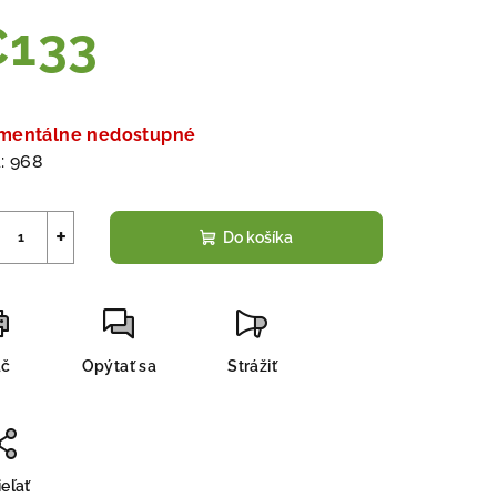
€133
notková
a:
mentálne nedostupné
:
968
+
Do košíka
ač
Opýtať sa
Strážiť
eľať