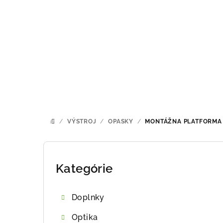
Prejsť
na
obsah
/
VÝSTROJ
/
OPASKY
/
MONTÁŽNA PLATFORMA
DOMOV
B
o
Kategórie
Preskočiť
kategórie
č
Doplnky
n
Optika