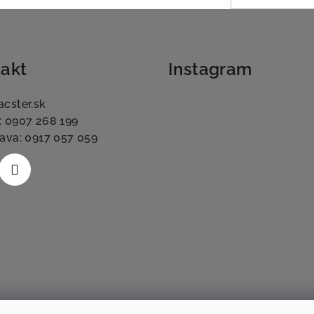
akt
Instagram
acster.sk
: 0907 268 199
lava: 0917 057 059