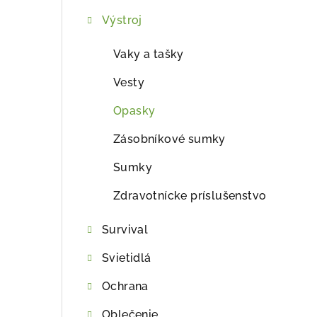
ý
Výstroj
p
a
Vaky a tašky
n
Vesty
e
Opasky
l
Zásobníkové sumky
Sumky
Zdravotnícke príslušenstvo
Survival
Svietidlá
Ochrana
Oblečenie