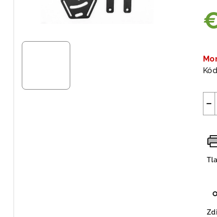
Jed
cen
Mo
Kód
−
Tl
Zdi