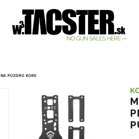
 NA PÚZDRO
KORE
K
M
P
P