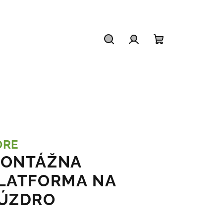
Hľadať
Prihlásenie
Nákupný
košík
ORE
ONTÁŽNA
LATFORMA NA
ÚZDRO