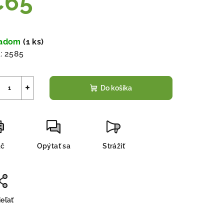
€65
notková
a:
ladom
(
1 ks
)
:
2585
+
Do košíka
ač
Opýtať sa
Strážiť
eľať