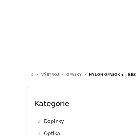
Prejsť
na
obsah
/
VÝSTROJ
/
OPASKY
/
NYLON OPASOK 1.5 BEZ
DOMOV
B
o
Kategórie
Preskočiť
kategórie
č
Doplnky
n
Optika