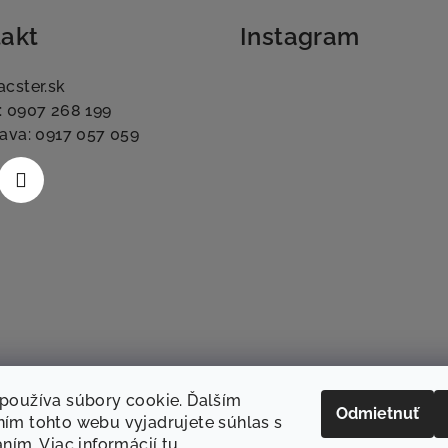
akt
Instagram
acster.sk
: 0907 268 199
lava: 0917 057 059
používa súbory cookie. Ďalším
Odmietnuť
ím tohto webu vyjadrujete súhlas s
aním. Viac informácií
tu
.