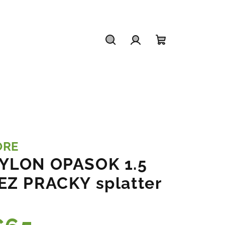
Hľadať
Prihlásenie
Nákupný
košík
ORE
YLON OPASOK 1.5
EZ PRACKY splatter