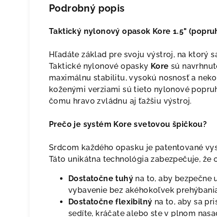
Podrobný popis
Taktický nylonový opasok Kore 1.5" (popru
Hľadáte základ pre svoju výstroj, na ktorý
Taktické nylonové opasky
Kore
sú navrhnuté
maximálnu stabilitu, vysokú nosnosť a nek
koženými verziami sú tieto nylonové popruh
čomu hravo zvládnu aj ťažšiu výstroj.
Prečo je systém Kore svetovou špičkou?
Srdcom každého opasku je patentované vy
Táto unikátna technológia zabezpečuje, že 
Dostatočne tuhý
na to, aby bezpečne u
vybavenie bez akéhokoľvek prehýbania
Dostatočne flexibilný
na to, aby sa pr
sedíte, kráčate alebo ste v plnom nas