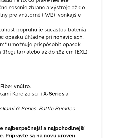
ľadu na to, čo práve nesiete.
né nosenie zbrane a výstroje až do
álny pre vnútorné (IWB), vonkajšie
uhosť popruhu je súčasťou balenia
ec opasku úhľadne pri nohaviciach.
ám“ umožňuje prispôsobiť opasok
(Regular) alebo až do 182 cm (EXL).
iber vnútro.
kami Kore zo sérií
X-Series
a
ckami G-Series, Battle Buckles
e najbezpečnejší a najpohodlnejší
e. Pripravte sa na novú úroveň