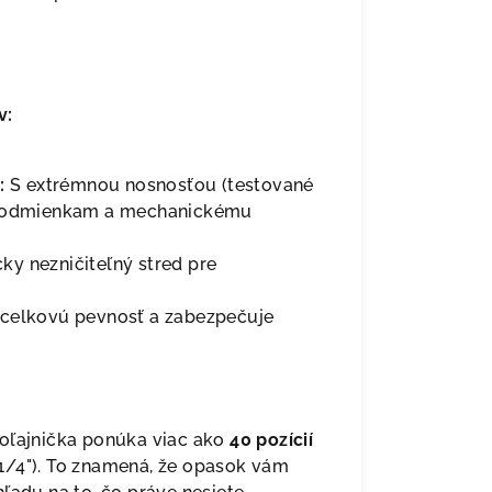
v:
:
S extrémnou nosnosťou (testované
m podmienkam a mechanickému
ky nezničiteľný stred pre
celkovú pevnosť a zabezpečuje
oľajnička ponúka viac ako
40 pozícií
1/4"). To znamená, že opasok vám