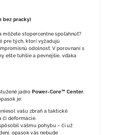
h bez pracky)
 sa môžete stopercentne spoľahnúť?
 pre tých, ktorí vyžadujú
ompromisnú odolnosť. V porovnaní s
y ešte tuhšie a pevnejšie, vďaka
stužené jadro
Power-Core™ Center
.
opasok je:
niesol vašu zbraň a taktické
 či deformácie.
ispôsobil vášmu pohybu – či už
adení, opasok vás nebude