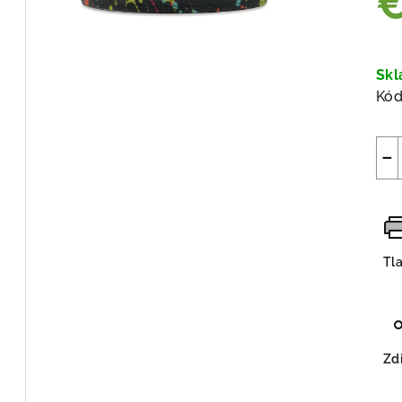
Jed
cen
Sk
Kód
−
Tl
Zdi