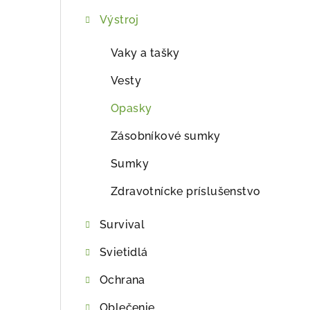
ý
Výstroj
p
a
Vaky a tašky
n
Vesty
e
Opasky
l
Zásobníkové sumky
Sumky
Zdravotnícke príslušenstvo
Survival
Svietidlá
Ochrana
Oblečenie