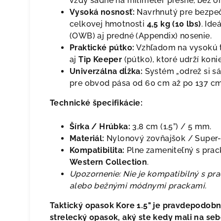
vždy sadne na milimeter presne, bez oh
Vysoká nosnosť:
Navrhnutý pre bezpeč
celkovej hmotnosti
4,5 kg (10 lbs)
. Ide
(OWB) aj predné (Appendix) nosenie.
Praktické pútko:
Vzhľadom na vysokú t
aj
Tip Keeper
(pútko), ktoré udrží koni
Univerzálna dĺžka:
Systém „odrež si s
pre obvod pása od 60 cm až po 137 cm 
Technické špecifikácie:
Šírka / Hrúbka:
3,8 cm (1.5”) / 5 mm.
Materiál:
Nylonový zovňajšok / Super-F
Kompatibilita:
Plne zameniteľný s prac
Western Collection
.
Upozornenie: Nie je kompatibilný s pra
alebo bežnými módnymi prackami.
Taktický opasok Kore 1.5" je pravdepodobn
strelecký opasok, aký ste kedy mali na seb