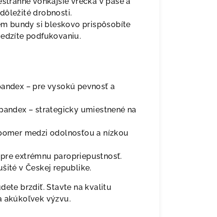
estranné vonkajšie vrecká v páse a
dôležité drobnosti.
m bundy si bleskovo prispôsobíte
medzíte podfukovaniu.
pandex – pre vysokú pevnosť a
pandex – strategicky umiestnené na
y pomer medzi odolnosťou a nízkou
pre extrémnu paropriepustnosť.
šité v Českej republike.
dete brzdiť. Stavte na kvalitu
a akúkoľvek výzvu.