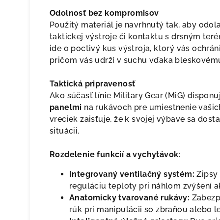
Odolnosť bez kompromisov
Použitý materiál je navrhnutý tak, aby odo
taktickej výstroje či kontaktu s drsným ter
ide o poctivý kus výstroja, ktorý vás ochr
pričom vás udrží v suchu vďaka bleskovém
Taktická pripravenosť
Ako súčasť línie Military Gear (MiG) dispon
panelmi
na rukávoch pre umiestnenie vašich
vreciek zaisťuje, že k svojej výbave sa dos
situácii.
Rozdelenie funkcií a vychytávok:
Integrovaný ventilačný systém:
Zipsy
reguláciu teploty pri náhlom zvýšení ak
Anatomicky tvarované rukávy:
Zabezpe
rúk pri manipulácii so zbraňou alebo le