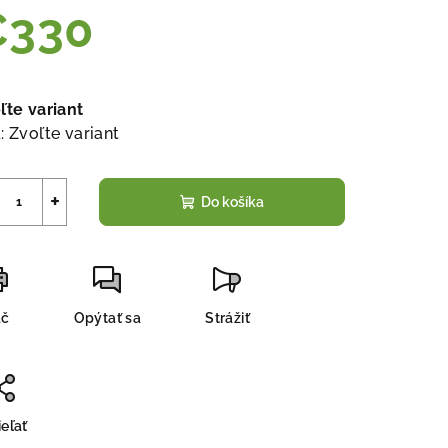
€330
notková
a:
ľte variant
:
Zvoľte variant
+
Do košíka
ač
Opýtať sa
Strážiť
eľať