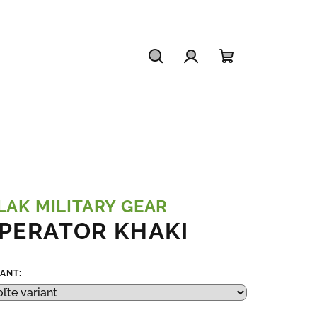
Hľadať
Prihlásenie
Nákupný
košík
LAK MILITARY GEAR
PERATOR KHAKI
IANT: