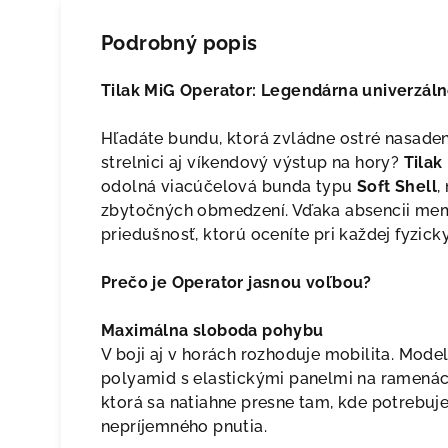
Podrobný popis
Tilak MiG Operator: Legendárna univerzáln
Hľadáte bundu, ktorá zvládne ostré nasadeni
strelnici aj víkendový výstup na hory?
Tilak
odolná viacúčelová bunda typu
Soft Shell
,
zbytočných obmedzení. Vďaka absencii m
priedušnosť, ktorú oceníte pri každej fyzicky
Prečo je Operator jasnou voľbou?
Maximálna sloboda pohybu
V boji aj v horách rozhoduje mobilita. Mod
polyamid s elastickými panelmi na ramenác
ktorá sa natiahne presne tam, kde potrebuje
nepríjemného pnutia.