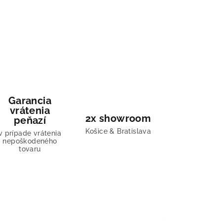
Garancia
vrátenia
2x showroom
peňazí
Košice & Bratislava
v prípade vrátenia
nepoškodeného
tovaru