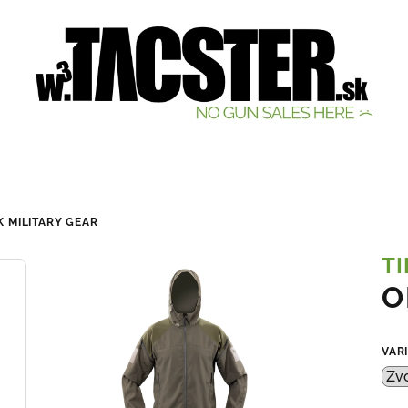
K MILITARY GEAR
TI
O
VAR