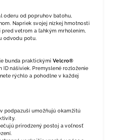
lal oderu od popruhov batohu,
énom. Napriek svojej nízkej hmotnosti
áni pred vetrom a ľahkým mrholením,
u odvodu potu.
uje bunda praktickými
Velcro®
 ID nášiviek. Premyslené rozloženie
tanete rýchlo a pohodlne v každej
 v podpazuší umožňujú okamžitú
tivity.
čujú prirodzený postoj a voľnosť
zení.