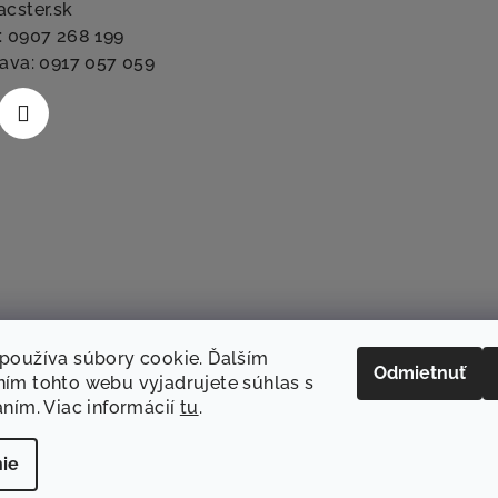
acster.sk
: 0907 268 199
lava: 0917 057 059
používa súbory cookie. Ďalším
Odmietnuť
ím tohto webu vyjadrujete súhlas s
aním. Viac informácií
tu
.
Sledovať na Instag
ie
Copyright 2026
T