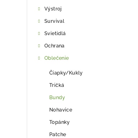
ý
Výstroj
p
Survival
a
Svietidlá
n
e
Ochrana
l
Oblečenie
Čiapky/Kukly
Tričká
Bundy
Nohavice
Topánky
Patche