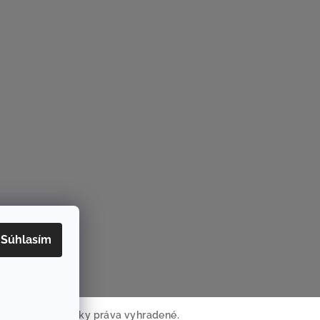
Súhlasím
rame
ACSTER.sk
. Všetky práva vyhradené.