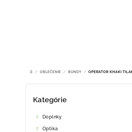
Prejsť
na
obsah
/
OBLEČENIE
/
BUNDY
/
OPERATOR KHAKI
TILA
DOMOV
B
o
Kategórie
Preskočiť
kategórie
č
Doplnky
n
Optika