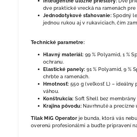
Inteligentné úložné priestory:
Dve pri
dve praktické vrecká na ramenách pre 
Jednodotykové sťahovanie:
Spodný le
jednou rukou aj v rukaviciach, čím za
Technické parametre:
Hlavný materiál:
99 % Polyamid, 1 % S
ochranu.
Elastické panely:
91 % Polyamid, 9 % S
chrbte a ramenách.
Hmotnosť:
550 g (veľkosť L) – ideáln
váhou.
Konštrukcia:
Soft Shell bez membrány 
Krajina pôvodu:
Navrhnuté a precízne u
Tilak MiG Operator
je bunda, ktorá vás nebu
overenú profesionálmi a buďte pripravení n