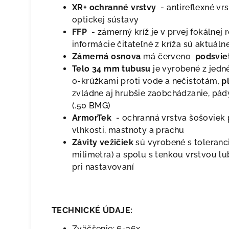
XR+ ochranné vrstvy
- antireflexné vr
optickej sústavy
FFP
- zámerný kríž je v prvej fokálnej r
informácie čitateľné z kríža sú aktuáln
Zámerná osnova
má červeno
podsvie
Telo 34 mm tubusu
je vyrobené z jedn
o-krúžkami proti vode a nečistotám,
p
zvládne aj hrubšie zaobchádzanie, pády 
(.50 BMG)
ArmorTek
- ochranná vrstva šošoviek 
vlhkosti, mastnoty a prachu
Závity vežičiek
sú vyrobené s toleranci
milimetra) a spolu s tenkou vrstvou lub
pri nastavovaní
TECHNICKÉ ÚDAJE:
Zväčšenie: 6-36x