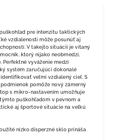
puškohľad pre intenzitu taktických
veľké vzdialenosti môže posunúť aj
chopností. V takejto situácii je vítaný
mocník, ktorý nijako neobmedzí,
. Perfektné vyváženie medzi
ký systém zaručujúci dokonalé
identifikovať veľmi vzdialený cieľ. S
h podmienok pomôže nový zámerný
oStop s mikro-nastavením umožňuje
 S týmto puškohľadom v pevnom a
tické aj športové situácie na veľkú
oužité nízko disperzné sklo prináša