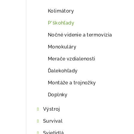
ý
p
Kolimátory
a
P*škohľady
n
Nočné videnie a termovízia
e
Monokuláry
l
Merače vzdialenosti
Ďalekohľady
Montáže a trojnožky
Doplnky
Výstroj
Survival
Svietidlá