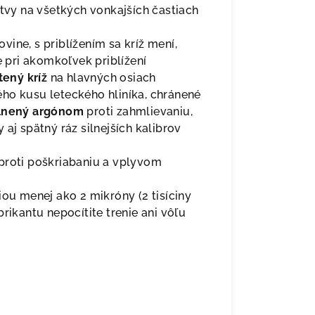
stvy na všetkých vonkajších častiach
ovine, s priblížením sa kríž mení,
e pri akomkoľvek priblížení
tený kríž
na hlavných osiach
ého kusu leteckého hliníka, chránené
lnený argónom
proti zahmlievaniu,
aj spätný ráz silnejších kalibrov
proti poškriabaniu a vplyvom
ou menej ako 2 mikróny (2 tisíciny
rikantu nepocítite trenie ani vôľu