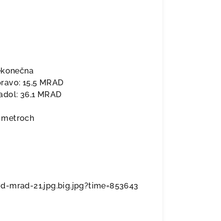
nekonečna
pravo: 15,5 MRAD
adol: 36,1 MRAD
metroch