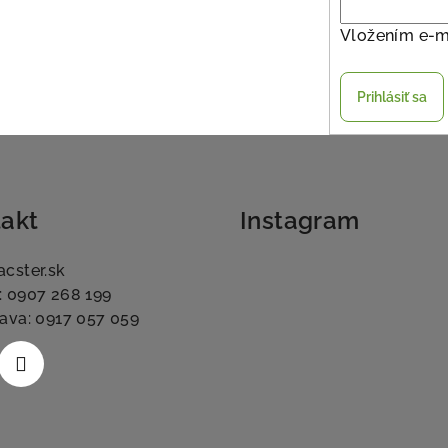
Vložením e-m
Prihlásiť sa
akt
Instagram
acster.sk
: 0907 268 199
lava: 0917 057 059