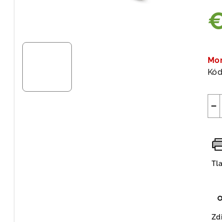
€
Jed
cen
Mo
Kód
−
Tl
Zdi