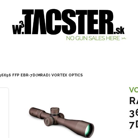
-36X56 FFP EBR-7D(MRAD)
VORTEX OPTICS
V
R
3
7