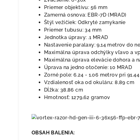
Priemer objektívu: 56 mm
Zamerná osnova: EBR-7D (MRAD)
Štýl vežičiek: Odkryté zamykanie
Priemer tubusu: 34 mm
Jednotka úpravy:
.1 MRAD
Nastavenie paralaxy: 9,14 metrov do 
Maximálna úprava odchýlky vľavo a v
Maximálna úprava elevácie dohora a n
Úprava na jedno otočenie: 10 MRAD
Zorné pole:
6.24
-
1.06
metrov pri
91.44
Vzdialenosť oka od okuláru: 8,89 cm
Dĺžka: 38,86 cm
Hmotnosť: 1279,62 gramov
OBSAH BALENIA: