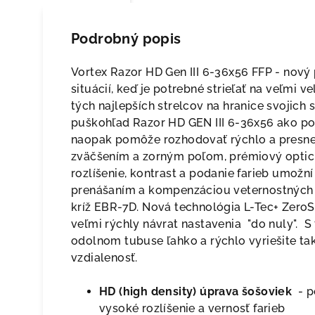
Podrobný popis
Vortex Razor HD Gen III 6-36x56 FFP - nový 
situácií, keď je potrebné strieľať na veľmi 
tých najlepších strelcov na hranice svojich s
puškohľad Razor HD GEN III 6-36x56 ako po
naopak pomôže rozhodovať rýchlo a presne
zväčšením a zorným poľom, prémiový optic
rozlíšenie, kontrast a podanie farieb umožní 
prenášaním a kompenzáciou veternostnýc
kríž EBR-7D. Nová technológia L-Tec+ Zer
veľmi rýchly návrat nastavenia "do nuly".
odolnom tubuse ľahko a rýchlo vyriešite tak
vzdialenosť.
HD (high density) úprava šošoviek
- p
vysoké rozlíšenie a vernosť farieb