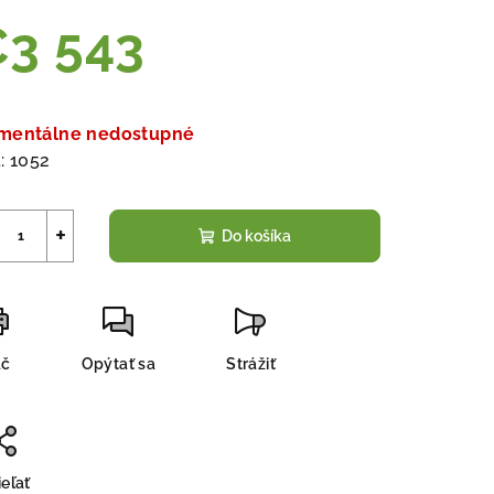
3 543
notková
a:
mentálne nedostupné
:
1052
+
Do košíka
ač
Opýtať sa
Strážiť
eľať