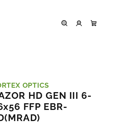
Hľadať
Prihlásenie
Nákupný
košík
ORTEX OPTICS
AZOR HD GEN III 6-
6x56 FFP EBR-
D(MRAD)