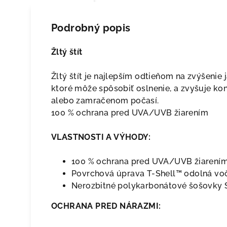
Podrobný popis
Žltý štít
Žltý štít je najlepším odtieňom na zvýšenie j
ktoré môže spôsobiť oslnenie, a zvyšuje kon
alebo zamračenom počasí.
100 % ochrana pred UVA/UVB žiarením
VLASTNOSTI A VÝHODY:
100 % ochrana pred UVA/UVB žiarení
Povrchová úprava T-Shell™ odolná voč
Nerozbitné polykarbonátové šošovky 
OCHRANA PRED NÁRAZMI: