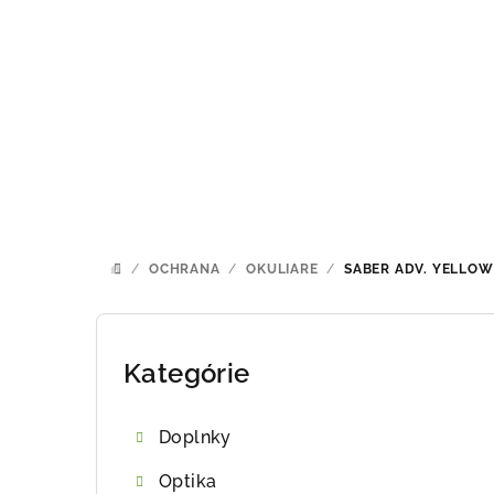
Prejsť
na
obsah
/
OCHRANA
/
OKULIARE
/
SABER ADV. YELLOW
DOMOV
B
o
Kategórie
Preskočiť
kategórie
č
Doplnky
n
Optika