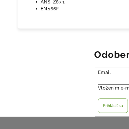
ANSI Z87.1
EN.166F
Odober
Email
Vložením e-m
Prihlásiť sa