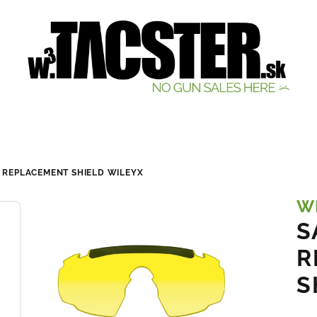
 REPLACEMENT SHIELD
WILEYX
W
S
R
S