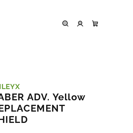
Hľadať
Prihlásenie
Nákupný
košík
ILEYX
ABER ADV. Yellow
EPLACEMENT
HIELD