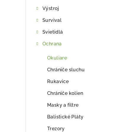
ý
Výstroj
p
Survival
a
Svietidlá
n
e
Ochrana
l
Okuliare
Chrániče sluchu
Rukavice
Chrániče kolien
Masky a filtre
Balistické Pláty
Trezory