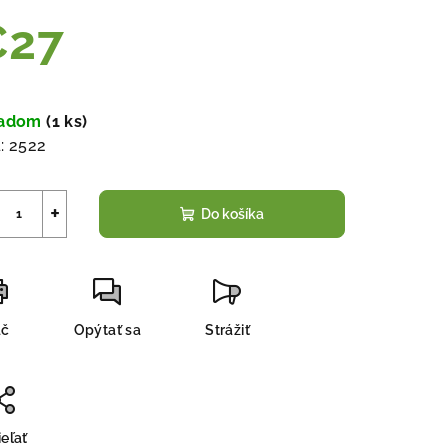
€27
notková
a:
ladom
(
1 ks
)
:
2522
+
Do košíka
ač
Opýtať sa
Strážiť
eľať