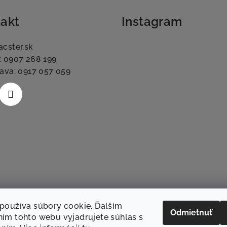
akt
Instagram
acster.sk
: 0907 268 199
lava: 0917 057 059
používa súbory cookie. Ďalším
Odmietnuť
ím tohto webu vyjadrujete súhlas s