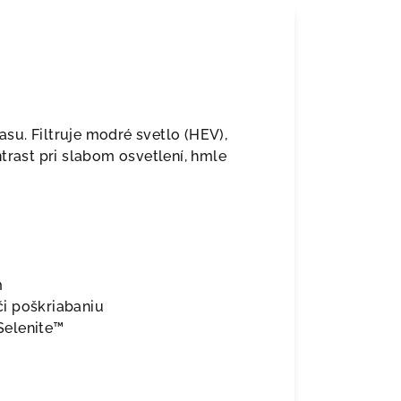
asu. Filtruje modré svetlo (HEV),
trast pri slabom osvetlení, hmle
m
i poškriabaniu
Selenite™