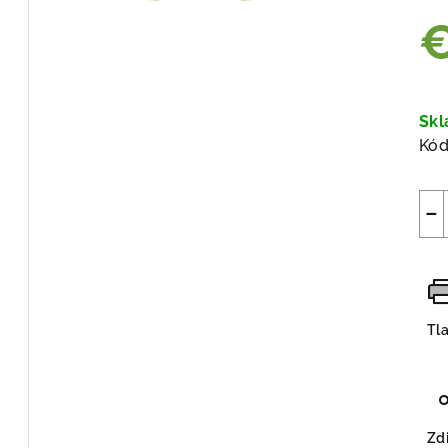
Jed
cen
Sk
Kód
−
Tl
Zdi