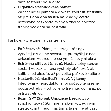
dáta zostanú 100 % čisté.
Gigantická zabudovaná pamäť
Zariadenie si pamätá a dokáže zobraziť štatistiky
až pre
1 000 000 výstrelov
. Žiadny výstrel
nezostane neskontrolovaný a žiadne dôležité
tréningové dáta sa nestratia.
Funkcie, ktoré zmenia váš tréning
PAR časovač:
Plánujte si svoje tréningy,
vytvárajte vlastné scenáre a premýšľajte nad
cvičeniami vopred s presnými časovými oknami.
Extrémna citlivosť (1–100):
Nastaviteľný senzor
spoľahlivo zaznamená výstrely akéhokoľvek
kalibru, od airsoftu až po veľké puškové kalibre.
Nastaviteľná hlasitosť (5–100):
Výkonný
integrovaný reproduktor si prispôsobíte presne
podľa potreby – od tichého tréningu doma až po
ostrú strelnicu.
Režim SPY (Špión):
Umožňuje bezdrôtovo
synchronizovať SG Timer s akýmkoľvek iným
streleckým timerom na línii a tajne merať časy