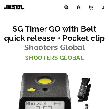
Prejsť
na
obsah
Nákupn
Hľadať
Prihlásenie
SG Timer GO with Belt
košík
quick release + Pocket clip
Shooters Global
SHOOTERS GLOBAL