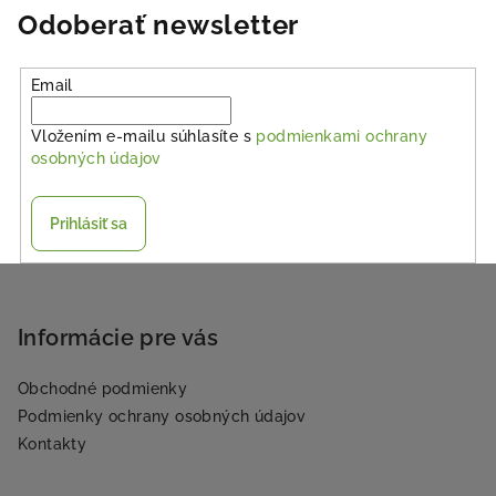
Odoberať newsletter
Email
Vložením e-mailu súhlasíte s
podmienkami ochrany
osobných údajov
Prihlásiť sa
Z
á
p
Informácie pre vás
ä
Obchodné podmienky
t
Podmienky ochrany osobných údajov
i
Kontakty
e