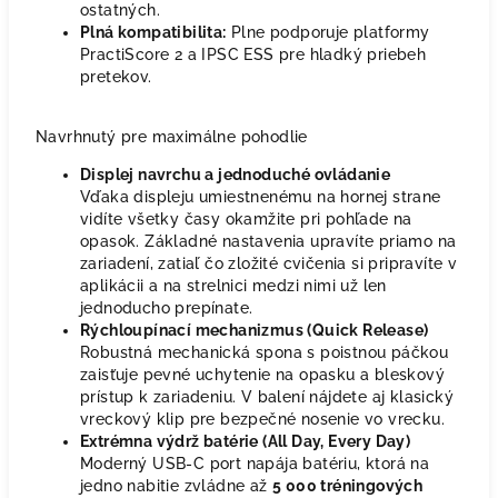
ostatných.
Plná kompatibilita:
Plne podporuje platformy
PractiScore 2 a IPSC ESS pre hladký priebeh
pretekov.
Navrhnutý pre maximálne pohodlie
Displej navrchu a jednoduché ovládanie
Vďaka displeju umiestnenému na hornej strane
vidíte všetky časy okamžite pri pohľade na
opasok. Základné nastavenia upravíte priamo na
zariadení, zatiaľ čo zložité cvičenia si pripravíte v
aplikácii a na strelnici medzi nimi už len
jednoducho prepínate.
Rýchloupínací mechanizmus (Quick Release)
Robustná mechanická spona s poistnou páčkou
zaisťuje pevné uchytenie na opasku a bleskový
prístup k zariadeniu. V balení nájdete aj klasický
vreckový klip pre bezpečné nosenie vo vrecku.
Extrémna výdrž batérie (All Day, Every Day)
Moderný USB-C port napája batériu, ktorá na
jedno nabitie zvládne až
5 000 tréningových