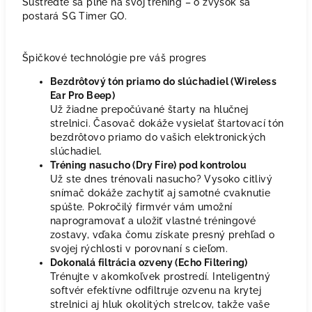
Sústreďte sa plne na svoj tréning – o zvyšok sa
postará SG Timer GO.
Špičkové technológie pre váš progres
Bezdrôtový tón priamo do slúchadiel (Wireless
Ear Pro Beep)
Už žiadne prepočúvané štarty na hlučnej
strelnici. Časovač dokáže vysielať štartovací tón
bezdrôtovo priamo do vašich elektronických
slúchadiel.
Tréning nasucho (Dry Fire) pod kontrolou
Už ste dnes trénovali nasucho? Vysoko citlivý
snímač dokáže zachytiť aj samotné cvaknutie
spúšte. Pokročilý firmvér vám umožní
naprogramovať a uložiť vlastné tréningové
zostavy, vďaka čomu získate presný prehľad o
svojej rýchlosti v porovnaní s cieľom.
Dokonalá filtrácia ozveny (Echo Filtering)
Trénujte v akomkoľvek prostredí. Inteligentný
softvér efektívne odfiltruje ozvenu na krytej
strelnici aj hluk okolitých strelcov, takže vaše