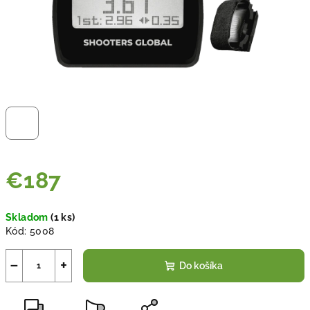
€187
Jednotková
Skladom
(
1 ks
)
cena:
Kód:
5008
−
+
Do košíka