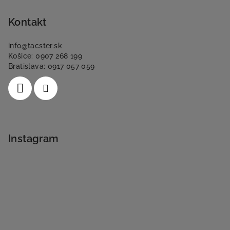
Kontakt
info
@
tacster.sk
Košice: 0907 268 199
Bratislava: 0917 057 059
Instagram