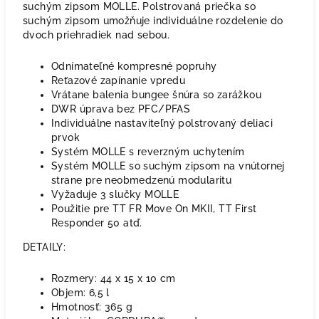
suchým zipsom MOLLE. Polstrovaná priečka so
suchým zipsom umožňuje individuálne rozdelenie do
dvoch priehradiek nad sebou.
Odnímateľné kompresné popruhy
Reťazové zapínanie vpredu
Vrátane balenia bungee šnúra so zarážkou
DWR úprava bez PFC/PFAS
Individuálne nastaviteľný polstrovaný deliaci
prvok
Systém MOLLE s reverzným uchytením
Systém MOLLE so suchým zipsom na vnútornej
strane pre neobmedzenú modularitu
Vyžaduje 3 slučky MOLLE
Použitie pre TT FR Move On MKII, TT First
Responder 50 atď.
DETAILY:
Rozmery: 44 x 15 x 10 cm
Objem: 6,5 l
Hmotnosť: 365 g