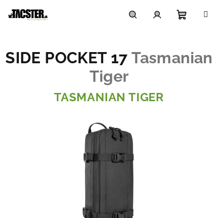
Prejsť
na
obsah
Nákupn
Hľadať
Prihlásenie
SIDE POCKET 17
Tasmanian
košík
Tiger
TASMANIAN TIGER