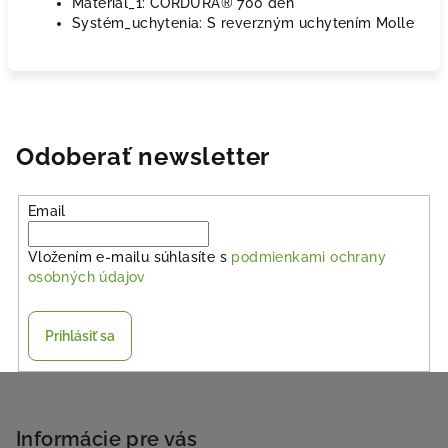
Materiál_1: CORDURA® 700 den
Systém_uchytenia: S reverzným uchytením Molle
Odoberať newsletter
Email
Vložením e-mailu súhlasíte s
podmienkami ochrany
osobných údajov
Prihlásiť sa
Z
á
p
Informácie pre vás