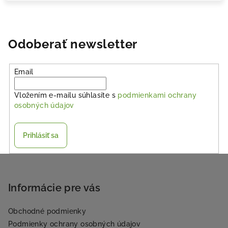
Odoberať newsletter
Email
Vložením e-mailu súhlasíte s
podmienkami ochrany
osobných údajov
Prihlásiť sa
Z
á
p
Informácie pre vás
ä
Obchodné podmienky
t
Podmienky ochrany osobných údajov