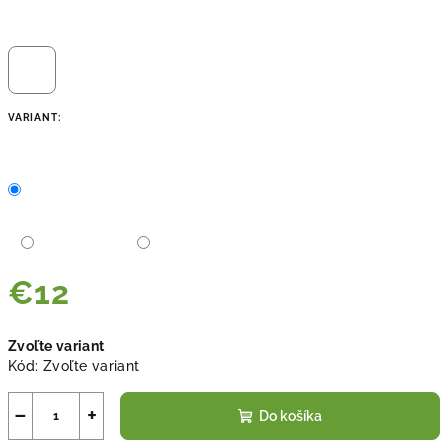
VARIANT:
€12
Jednotková
Zvoľte variant
cena:
Kód:
Zvoľte variant
−
+
Do košíka