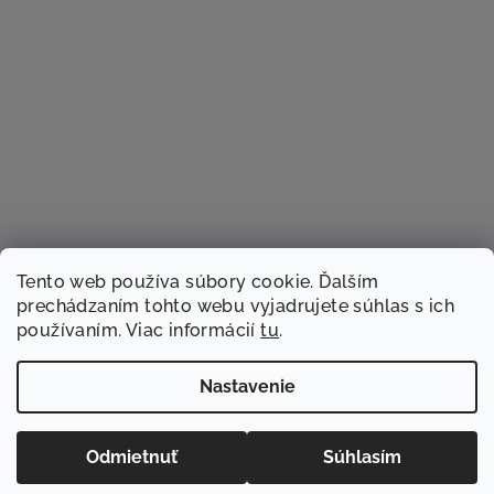
Tento web používa súbory cookie. Ďalším
prechádzaním tohto webu vyjadrujete súhlas s ich
používaním. Viac informácií
tu
.
Sledovať na Instagrame
Nastavenie
Copyright 2026
TACSTER.sk
. Všetky práva vyhradené.
Odmietnuť
Súhlasím
Vytvoril Shoptet